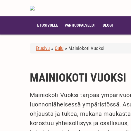
ETUSIVULLE
VANHUSPALVELUT
BLOGI
Etusivu
»
Oulu
»
Mainiokoti Vuoksi
MAINIOKOTI VUOKSI
Mainiokoti Vuoksi tarjoaa ympärivuor
luonnonläheisessä ympäristössä. Asukk
ohjausta ja tukea, mukana maukasta j
korostuu yhteisöllisyys ja osallisuus,