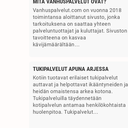
MITÄ VANHUSPALVELUT OVAT?
Vanhuspalvelut.com on vuonna 2018
toimintansa aloittanut sivusto, jonka
tarkoituksena on saattaa yhteen
palveluntuottajat ja kuluttajat. Sivuston
tavoitteena on kasvaa
kävijämäärältään…
TUKIPALVELUT APUNA ARJESSA
Kotiin tuotavat erilaiset tukipalvelut
auttavat ja helpottavat ikääntyneiden j
heidän omaistensa arkea kotona.
Tukipalveluilla täydennetään
kotipalvelun antamaa henkilökohtaista
huolenpitoa. Tukipalvelut…