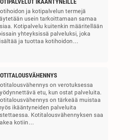
OTIPALVELUT IKÄÄNTYNEILLE
otihoidon ja kotipalvelun termejä
äytetään usein tarkoittamaan samaa
siaa. Kotipalvelu kuitenkin määritellään
oissain yhteyksissä palveluksi, joka
isältää ja tuottaa kotihoidon…
OTITALOUSVÄHENNYS
otitalousvähennys on verotuksessa
yödynnettävä etu, kun ostat palveluita.
otitalousvähennys on tärkeää muistaa
yös ikääntyneiden palveluita
stettaessa. Kotitalousvähennyksen saa
akea kotiin…