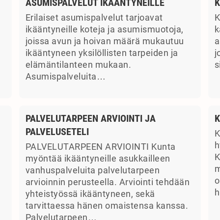
ASUMISPALVELUT IKÄÄNTYNEILLE
K
Erilaiset asumispalvelut tarjoavat
K
ikääntyneille koteja ja asumismuotoja,
k
joissa avun ja hoivan määrä mukautuu
a
ikääntyneen yksilöllisten tarpeiden ja
j
elämäntilanteen mukaan.
s
Asumispalveluita…
PALVELUTARPEEN ARVIOINTI JA
K
PALVELUSETELI
K
a
h
PALVELUTARPEEN ARVIOINTI Kunta
K
myöntää ikääntyneille asukkailleen
m
vanhuspalveluita palvelutarpeen
o
arvioinnin perusteella. Arviointi tehdään
h
yhteistyössä ikääntyneen, sekä
tarvittaessa hänen omaistensa kanssa.
Palvelutarpeen…