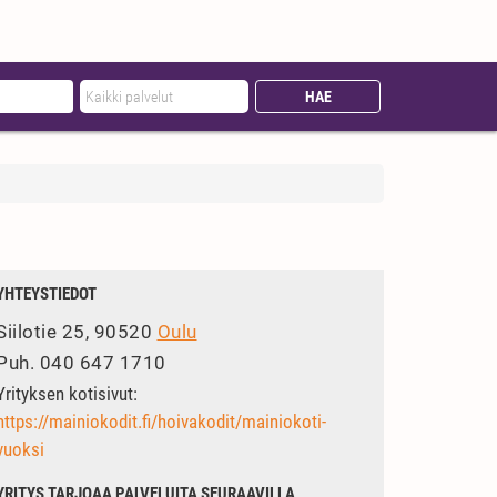
YHTEYSTIEDOT
Siilotie 25, 90520
Oulu
Puh.
040 647 1710
Yrityksen kotisivut:
https://mainiokodit.fi/hoivakodit/mainiokoti-
vuoksi
YRITYS TARJOAA PALVELUITA SEURAAVILLA