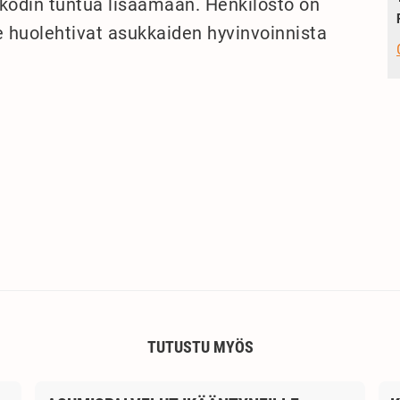
kodin tuntua lisäämään. Henkilöstö on
he huolehtivat asukkaiden hyvinvoinnista
TUTUSTU MYÖS