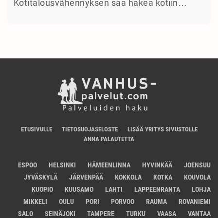
Kotitalousvähennyksen saa hakea kotiin…
ETUSIVULLE
TIETOSUOJASELOSTE
LISÄÄ YRITYS SIVUSTOLLE
ANNA PALAUTETTA
ESPOO
HELSINKI
HÄMEENLINNA
HYVINKÄÄ
JOENSUU
JYVÄSKYLÄ
JÄRVENPÄÄ
KOKKOLA
KOTKA
KOUVOLA
KUOPIO
KUUSAMO
LAHTI
LAPPEENRANTA
LOHJA
MIKKELI
OULU
PORI
PORVOO
RAUMA
ROVANIEMI
SALO
SEINÄJOKI
TAMPERE
TURKU
VAASA
VANTAA