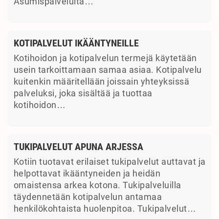
Asumispalveluita…
KOTIPALVELUT IKÄÄNTYNEILLE
Kotihoidon ja kotipalvelun termejä käytetään
usein tarkoittamaan samaa asiaa. Kotipalvelu
kuitenkin määritellään joissain yhteyksissä
palveluksi, joka sisältää ja tuottaa
kotihoidon…
TUKIPALVELUT APUNA ARJESSA
Kotiin tuotavat erilaiset tukipalvelut auttavat ja
helpottavat ikääntyneiden ja heidän
omaistensa arkea kotona. Tukipalveluilla
täydennetään kotipalvelun antamaa
henkilökohtaista huolenpitoa. Tukipalvelut…