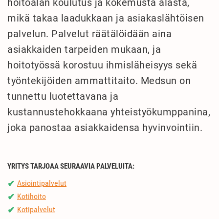
hoitoalan koulutus ja kokemusta alasta,
mikä takaa laadukkaan ja asiakaslähtöisen
palvelun. Palvelut räätälöidään aina
asiakkaiden tarpeiden mukaan, ja
hoitotyössä korostuu ihmisläheisyys sekä
työntekijöiden ammattitaito. Medsun on
tunnettu luotettavana ja
kustannustehokkaana yhteistyökumppanina,
joka panostaa asiakkaidensa hyvinvointiin.
YRITYS TARJOAA SEURAAVIA PALVELUITA:
Asiointipalvelut
✔
Kotihoito
✔
Kotipalvelut
✔