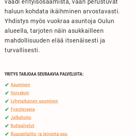
vaadi erityisosaamista, vaan perustuvat
haluun kohdata ikäihminen arvostavasti.
Yhdistys myös vuokraa asuntoja Oulun
alueella, tarjoten näin asukkailleen
mahdollisuuden elää itsenäisesti ja
turvallisesti.
YRITYS TARJOAA SEURAAVIA PALVELUITA:
Asuminen
✔
Hoivakoti
✔
Lyhytaikainen asuminen
✔
Fysioterapia
✔
Jalkahoito
✔
Kotipalvelut
✔
Ruuoanlaitto- ja leivonta-apu
✔