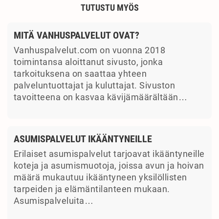
TUTUSTU MYÖS
MITÄ VANHUSPALVELUT OVAT?
Vanhuspalvelut.com on vuonna 2018
toimintansa aloittanut sivusto, jonka
tarkoituksena on saattaa yhteen
palveluntuottajat ja kuluttajat. Sivuston
tavoitteena on kasvaa kävijämäärältään…
ASUMISPALVELUT IKÄÄNTYNEILLE
Erilaiset asumispalvelut tarjoavat ikääntyneille
koteja ja asumismuotoja, joissa avun ja hoivan
määrä mukautuu ikääntyneen yksilöllisten
tarpeiden ja elämäntilanteen mukaan.
Asumispalveluita…