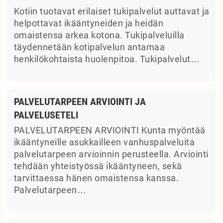
Kotiin tuotavat erilaiset tukipalvelut auttavat ja
helpottavat ikääntyneiden ja heidän
omaistensa arkea kotona. Tukipalveluilla
täydennetään kotipalvelun antamaa
henkilökohtaista huolenpitoa. Tukipalvelut…
PALVELUTARPEEN ARVIOINTI JA
PALVELUSETELI
PALVELUTARPEEN ARVIOINTI Kunta myöntää
ikääntyneille asukkailleen vanhuspalveluita
palvelutarpeen arvioinnin perusteella. Arviointi
tehdään yhteistyössä ikääntyneen, sekä
tarvittaessa hänen omaistensa kanssa.
Palvelutarpeen…