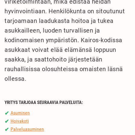
viriketoimintaan, mikä edistää heidän
hyvinvointiaan. Henkilökunta on sitoutunut
tarjoamaan laadukasta hoitoa ja tukea
asukkailleen, luoden turvallisen ja
kodinomaisen ympäristön. Kairos-kodissa
asukkaat voivat elää elämänsä loppuun
saakka, ja saattohoito järjestetään
rauhallisissa olosuhteissa omaisten läsnä
ollessa.
YRITYS TARJOAA SEURAAVIA PALVELUITA:
Asuminen
✔
Hoivakoti
✔
Palveluasuminen
✔