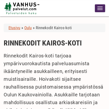
Etusivu
»
Oulu
»
Rinnekodit Kairos-koti
RINNEKODIT KAIROS-KOTI
Rinnekodit Kairos-koti tarjoaa
ympärivuorokautista palveluasumista
ikääntyneille asukkailleen, erityisesti
muistisairaille. Hoivakoti sijaitsee
rauhallisessa puistomaisessa ympäristössä
Oulun Kaukovainiolla. Asukkaille tarjotaan
mahdollisuus osallistua arkiaskareisiin ja