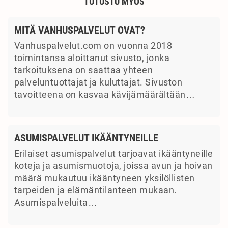
TUTUSTU MYÖS
MITÄ VANHUSPALVELUT OVAT?
Vanhuspalvelut.com on vuonna 2018
toimintansa aloittanut sivusto, jonka
tarkoituksena on saattaa yhteen
palveluntuottajat ja kuluttajat. Sivuston
tavoitteena on kasvaa kävijämäärältään…
ASUMISPALVELUT IKÄÄNTYNEILLE
Erilaiset asumispalvelut tarjoavat ikääntyneille
koteja ja asumismuotoja, joissa avun ja hoivan
määrä mukautuu ikääntyneen yksilöllisten
tarpeiden ja elämäntilanteen mukaan.
Asumispalveluita…