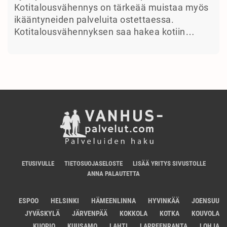
Kotitalousvähennys on tärkeää muistaa myös
ikääntyneiden palveluita ostettaessa.
Kotitalousvähennyksen saa hakea kotiin…
ETUSIVULLE
TIETOSUOJASELOSTE
LISÄÄ YRITYS SIVUSTOLLE
ANNA PALAUTETTA
ESPOO
HELSINKI
HÄMEENLINNA
HYVINKÄÄ
JOENSUU
JYVÄSKYLÄ
JÄRVENPÄÄ
KOKKOLA
KOTKA
KOUVOLA
KUOPIO
KUUSAMO
LAHTI
LAPPEENRANTA
LOHJA