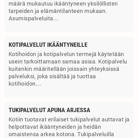
määrä mukautuu ikääntyneen yksilöllisten
tarpeiden ja elämäntilanteen mukaan.
Asumispalveluita…
KOTIPALVELUT IKÄÄNTYNEILLE
Kotihoidon ja kotipalvelun termejä käytetään
usein tarkoittamaan samaa asiaa. Kotipalvelu
kuitenkin määritellään joissain yhteyksissä
palveluksi, joka sisältää ja tuottaa
kotihoidon…
TUKIPALVELUT APUNA ARJESSA
Kotiin tuotavat erilaiset tukipalvelut auttavat ja
helpottavat ikääntyneiden ja heidän
omaistensa arkea kotona. Tukipalveluilla