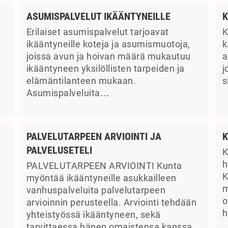
ASUMISPALVELUT IKÄÄNTYNEILLE
K
Erilaiset asumispalvelut tarjoavat
K
ikääntyneille koteja ja asumismuotoja,
k
joissa avun ja hoivan määrä mukautuu
a
ikääntyneen yksilöllisten tarpeiden ja
j
elämäntilanteen mukaan.
s
Asumispalveluita…
PALVELUTARPEEN ARVIOINTI JA
K
PALVELUSETELI
K
a
h
PALVELUTARPEEN ARVIOINTI Kunta
K
myöntää ikääntyneille asukkailleen
m
vanhuspalveluita palvelutarpeen
o
arvioinnin perusteella. Arviointi tehdään
h
yhteistyössä ikääntyneen, sekä
tarvittaessa hänen omaistensa kanssa.