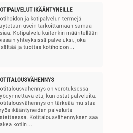
OTIPALVELUT IKÄÄNTYNEILLE
otihoidon ja kotipalvelun termejä
äytetään usein tarkoittamaan samaa
siaa. Kotipalvelu kuitenkin määritellään
oissain yhteyksissä palveluksi, joka
isältää ja tuottaa kotihoidon…
OTITALOUSVÄHENNYS
otitalousvähennys on verotuksessa
yödynnettävä etu, kun ostat palveluita.
otitalousvähennys on tärkeää muistaa
yös ikääntyneiden palveluita
stettaessa. Kotitalousvähennyksen saa
akea kotiin…