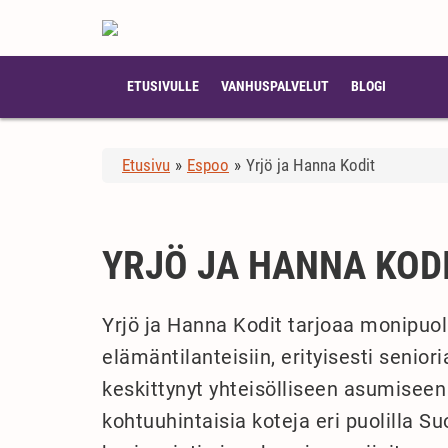
ETUSIVULLE
VANHUSPALVELUT
BLOGI
Etusivu
»
Espoo
»
Yrjö ja Hanna Kodit
YRJÖ JA HANNA KOD
Yrjö ja Hanna Kodit tarjoaa monipuoli
elämäntilanteisiin, erityisesti senior
keskittynyt yhteisölliseen asumiseen
kohtuuhintaisia koteja eri puolilla 