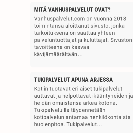
MITÄ VANHUSPALVELUT OVAT?
Vanhuspalvelut.com on vuonna 2018
toimintansa aloittanut sivusto, jonka
tarkoituksena on saattaa yhteen
palveluntuottajat ja kuluttajat. Sivuston
tavoitteena on kasvaa
kävijämäärältään…
TUKIPALVELUT APUNA ARJESSA
Kotiin tuotavat erilaiset tukipalvelut
auttavat ja helpottavat ikääntyneiden j
heidän omaistensa arkea kotona.
Tukipalveluilla täydennetään
kotipalvelun antamaa henkilökohtaista
huolenpitoa. Tukipalvelut…