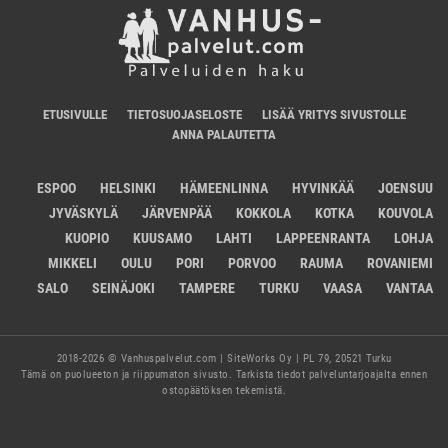
ETUSIVULLE
TIETOSUOJASELOSTE
LISÄÄ YRITYS SIVUSTOLLE
ANNA PALAUTETTA
ESPOO
HELSINKI
HÄMEENLINNA
HYVINKÄÄ
JOENSUU
JYVÄSKYLÄ
JÄRVENPÄÄ
KOKKOLA
KOTKA
KOUVOLA
KUOPIO
KUUSAMO
LAHTI
LAPPEENRANTA
LOHJA
MIKKELI
OULU
PORI
PORVOO
RAUMA
ROVANIEMI
SALO
SEINÄJOKI
TAMPERE
TURKU
VAASA
VANTAA
2018-2026 © Vanhuspalvelut.com | SiteWorks Oy | PL 79, 20521 Turku
Tämä on puolueeton ja riippumaton sivusto. Tarkista tiedot palveluntarjoajalta ennen
ostopäätöksen tekemistä.