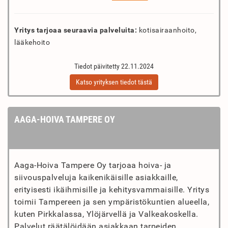
Yritys tarjoaa seuraavia palveluita:
kotisairaanhoito,
lääkehoito
Tiedot päivitetty 22.11.2024
Katso yrityksen tiedot tästä
AAGA-HOIVA TAMPERE OY
Aaga-Hoiva Tampere Oy tarjoaa hoiva- ja
siivouspalveluja kaikenikäisille asiakkaille,
erityisesti ikäihmisille ja kehitysvammaisille. Yritys
toimii Tampereen ja sen ympäristökuntien alueella,
kuten Pirkkalassa, Ylöjärvellä ja Valkeakoskella.
Palvelut räätälöidään asiakkaan tarpeiden