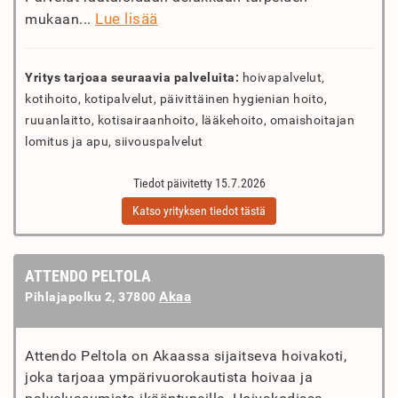
Lue lisää
mukaan...
Yritys tarjoaa seuraavia palveluita:
hoivapalvelut,
kotihoito, kotipalvelut, päivittäinen hygienian hoito,
ruuanlaitto, kotisairaanhoito, lääkehoito, omaishoitajan
lomitus ja apu, siivouspalvelut
Tiedot päivitetty 15.7.2026
Katso yrityksen tiedot tästä
ATTENDO PELTOLA
Akaa
Pihlajapolku 2, 37800
Attendo Peltola on Akaassa sijaitseva hoivakoti,
joka tarjoaa ympärivuorokautista hoivaa ja