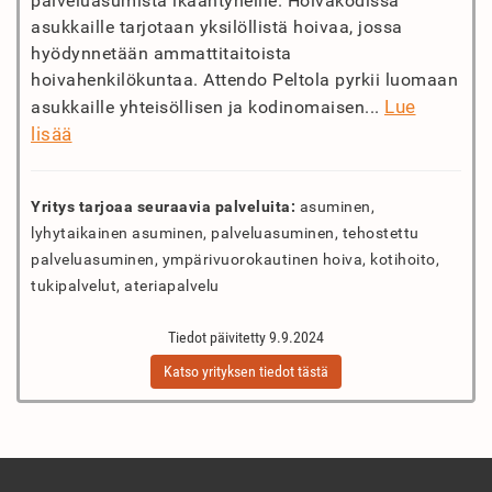
palveluasumista ikääntyneille. Hoivakodissa
asukkaille tarjotaan yksilöllistä hoivaa, jossa
hyödynnetään ammattitaitoista
hoivahenkilökuntaa. Attendo Peltola pyrkii luomaan
Lue
asukkaille yhteisöllisen ja kodinomaisen...
lisää
Yritys tarjoaa seuraavia palveluita:
asuminen,
lyhytaikainen asuminen, palveluasuminen, tehostettu
palveluasuminen, ympärivuorokautinen hoiva, kotihoito,
tukipalvelut, ateriapalvelu
Tiedot päivitetty 9.9.2024
Katso yrityksen tiedot tästä