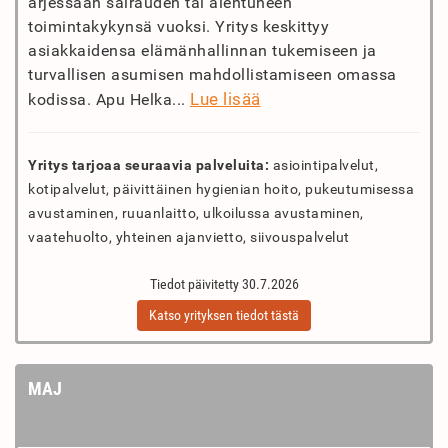
arjessaan sairauden tai alentuneen
toimintakykynsä vuoksi. Yritys keskittyy
asiakkaidensa elämänhallinnan tukemiseen ja
turvallisen asumisen mahdollistamiseen omassa
Lue lisää
kodissa. Apu Helka...
Yritys tarjoaa seuraavia palveluita:
asiointipalvelut,
kotipalvelut, päivittäinen hygienian hoito, pukeutumisessa
avustaminen, ruuanlaitto, ulkoilussa avustaminen,
vaatehuolto, yhteinen ajanvietto, siivouspalvelut
Tiedot päivitetty 30.7.2026
Katso yrityksen tiedot tästä
MAJ