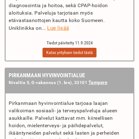
diagnosointia ja hoitoa, sekä CPAP-hoidon
aloituksia. Palveluja tarjotaan myös
etävastaanottojen kautta koko Suomeen.
Lue lisää
Uniklinikka on...
Tiedot päivitetty 11.9.2024
Katso yrityksen tiedot tästä
PIRKANMAAN HYVINVOINTIALUE
Tampere
Niveltie 5, G-rakennus (1. krs), 33101
Pirkanmaan hyvinvointialue tarjoaa laajan
valikoiman sosiaali- ja terveyspalveluja alueen
asukkaille. Palvelut kattavat mm. kiireellisen
hoidon, mielenterveys- ja päihdepalvelut,
ikääntyneiden palvelut sekä lasten ja perheiden