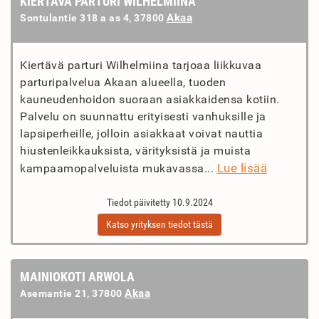
KIERTÄVÄ PARTURI WILHELMIINA
Akaa
Sontulantie 318 a as 4, 37800
Kiertävä parturi Wilhelmiina tarjoaa liikkuvaa
parturipalvelua Akaan alueella, tuoden
kauneudenhoidon suoraan asiakkaidensa kotiin.
Palvelu on suunnattu erityisesti vanhuksille ja
lapsiperheille, jolloin asiakkaat voivat nauttia
hiustenleikkauksista, värityksistä ja muista
Lue lisää
kampaamopalveluista mukavassa...
Tiedot päivitetty 10.9.2024
Katso yrityksen tiedot tästä
MAINIOKOTI ARWOLA
Akaa
Asemantie 21, 37800