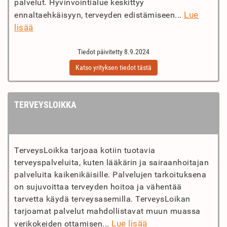
palvelut. Hyvinvointialue keskittyy
Lue
ennaltaehkäisyyn, terveyden edistämiseen...
lisää
Tiedot päivitetty 8.9.2024
Katso yrityksen tiedot tästä
TERVEYSLOIKKA
TerveysLoikka tarjoaa kotiin tuotavia
terveyspalveluita, kuten lääkärin ja sairaanhoitajan
palveluita kaikenikäisille. Palvelujen tarkoituksena
on sujuvoittaa terveyden hoitoa ja vähentää
tarvetta käydä terveysasemilla. TerveysLoikan
tarjoamat palvelut mahdollistavat muun muassa
Lue lisää
verikokeiden ottamisen...