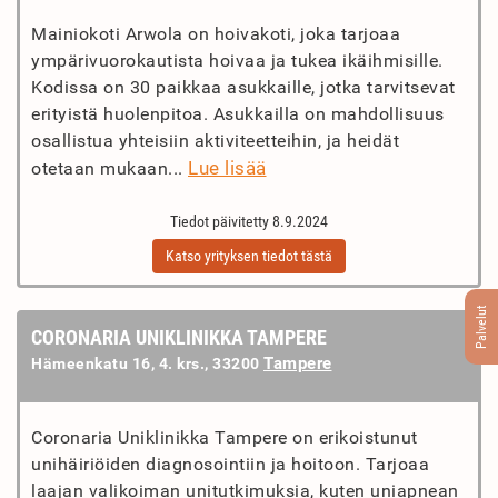
Mainiokoti Arwola on hoivakoti, joka tarjoaa
ympärivuorokautista hoivaa ja tukea ikäihmisille.
Kodissa on 30 paikkaa asukkaille, jotka tarvitsevat
erityistä huolenpitoa. Asukkailla on mahdollisuus
osallistua yhteisiin aktiviteetteihin, ja heidät
Lue lisää
otetaan mukaan...
Tiedot päivitetty 8.9.2024
Katso yrityksen tiedot tästä
Palvelut
CORONARIA UNIKLINIKKA TAMPERE
Tampere
Hämeenkatu 16, 4. krs., 33200
Coronaria Uniklinikka Tampere on erikoistunut
unihäiriöiden diagnosointiin ja hoitoon. Tarjoaa
laajan valikoiman unitutkimuksia, kuten uniapnean