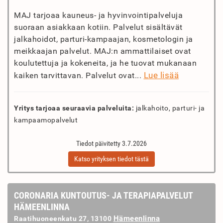
MAJ tarjoaa kauneus- ja hyvinvointipalveluja
suoraan asiakkaan kotiin. Palvelut sisältävät
jalkahoidot, parturi-kampaajan, kosmetologin ja
meikkaajan palvelut. MAJ:n ammattilaiset ovat
koulutettuja ja kokeneita, ja he tuovat mukanaan
Lue lisää
kaiken tarvittavan. Palvelut ovat...
Yritys tarjoaa seuraavia palveluita:
jalkahoito, parturi- ja
kampaamopalvelut
Tiedot päivitetty 3.7.2026
Katso yrityksen tiedot tästä
CORONARIA KUNTOUTUS- JA TERAPIAPALVELUT
HÄMEENLINNA
Hämeenlinna
Raatihuoneenkatu 27, 13100