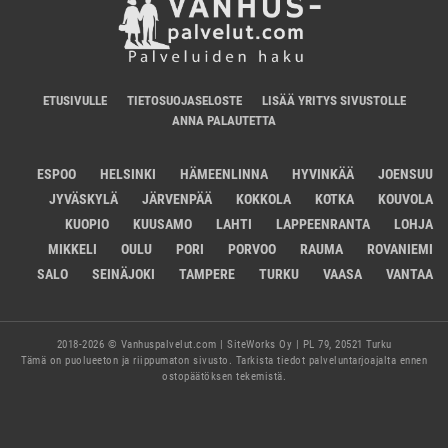
ETUSIVULLE
TIETOSUOJASELOSTE
LISÄÄ YRITYS SIVUSTOLLE
ANNA PALAUTETTA
ESPOO
HELSINKI
HÄMEENLINNA
HYVINKÄÄ
JOENSUU
JYVÄSKYLÄ
JÄRVENPÄÄ
KOKKOLA
KOTKA
KOUVOLA
KUOPIO
KUUSAMO
LAHTI
LAPPEENRANTA
LOHJA
MIKKELI
OULU
PORI
PORVOO
RAUMA
ROVANIEMI
SALO
SEINÄJOKI
TAMPERE
TURKU
VAASA
VANTAA
2018-2026 © Vanhuspalvelut.com | SiteWorks Oy | PL 79, 20521 Turku
Tämä on puolueeton ja riippumaton sivusto. Tarkista tiedot palveluntarjoajalta ennen
ostopäätöksen tekemistä.