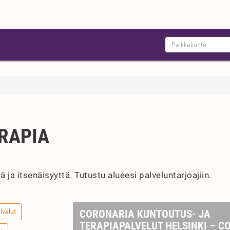
RAPIA
 ja itsenäisyyttä. Tutustu alueesi palveluntarjoajiin.
lvelut
CORONARIA KUNTOUTUS- JA
TERAPIAPALVELUT HELSINKI – C