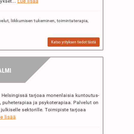
Lue lisää
ykset...
velut, liikkumisen tukeminen, toimintaterapia,
Katso yrityksen tiedot tästä
ALMI
t Helsingissä tarjoaa monenlaisia kuntoutus-
a, puheterapiaa ja psykoterapiaa. Palvelut on
julkiselle sektorille. Toimipiste tarjoaa
e lisää