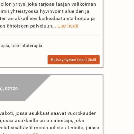
lon yritys, joka tarjoaa laajan valikoiman
oimii yhteistyössä hyvinvointialueiden ja
ten asiakkailleen korkealaatuista hoitoa ja
Lue lisää
aslähtöiseen palveluun...
rapia, toimintaterapia
Katso yrityksen tiedot tästä
a), 02720
ivakoti, jossa asukkaat saavat vuorokauden
rjussa asukkailla on omahoitaja, joka
elut sisältävät monipuolisia aterioita, joissa