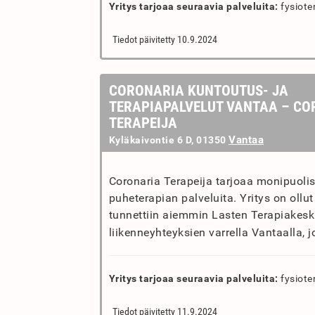
Yritys tarjoaa seuraavia palveluita:
fysiote
Tiedot päivitetty 10.9.2024
CORONARIA KUNTOUTUS- JA
TERAPIAPALVELUT VANTAA – CO
TERAPEIJA
Vantaa
Kyläkaivontie 6 D, 01350
Coronaria Terapeija tarjoaa monipuolisi
puheterapian palveluita. Yritys on ollu
tunnettiin aiemmin Lasten Terapiakesku
liikenneyhteyksien varrella Vantaalla, j
Yritys tarjoaa seuraavia palveluita:
fysiote
Tiedot päivitetty 11.9.2024