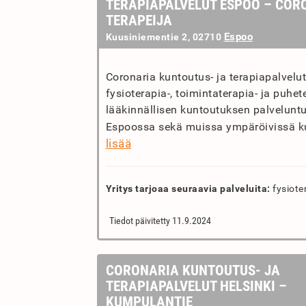
TERAPIAPALVELUT ESPOO – COR
TERAPEIJA
Espoo
Kuusiniementie 2, 02710
Coronaria kuntoutus- ja terapiapalvelu
fysioterapia-, toimintaterapia- ja puhet
lääkinnällisen kuntoutuksen palveluntu
Espoossa sekä muissa ympäröivissä ku
lisää
Yritys tarjoaa seuraavia palveluita:
fysiote
Tiedot päivitetty 11.9.2024
CORONARIA KUNTOUTUS- JA
TERAPIAPALVELUT HELSINKI –
KUMPULANTIE