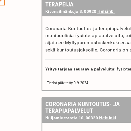
t
TERAPEIJA
Helsinki
Kivensilmänkuja 3, 00920
Coronaria Kuntoutus- ja terapiapalvelut
monipuolisia fysioterapiapalveluita, t
sijaitsee Myllypuron ostoskeskuksessa 
sekä kuntoutusjaksoille. Coronaria on
Yritys tarjoaa seuraavia palveluita:
fysiote
Tiedot päivitetty 9.9.2024
CORONARIA KUNTOUTUS- JA
TERAPIAPALVELUT
Helsinki
Nuijamiestentie 10, 00320