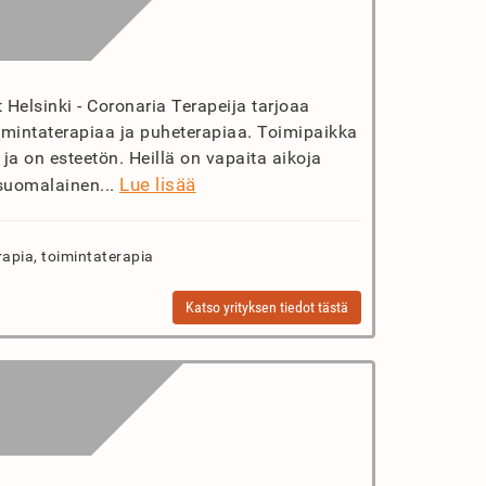
 Helsinki - Coronaria Terapeija tarjoaa
oimintaterapiaa ja puheterapiaa. Toimipaikka
ja on esteetön. Heillä on vapaita aikoja
Lue lisää
 suomalainen...
rapia, toimintaterapia
Katso yrityksen tiedot tästä