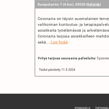
Helsinki
Kumpulantie 7 (4.krs), 00520
Coronaria on täysin suomalainen tervey
valikoiman kuntoutus- ja terapiapalvelu
asiakkaita työelämässä ja arkielämässä, 
Coronaria tarjoaa asiakkailleen mahdo
Lue lisää
sekä...
Yritys tarjoaa seuraavia palveluita:
fysiote
Tiedot päivitetty 11.9.2024
ETUSIVULLE
TIETOSUO