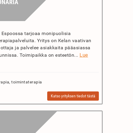
ONARIA
t Espoossa tarjoaa monipuolisia
erapiapalveluita. Yritys on Kelan vaativan
ottaja ja palvelee asiakkaita pääasiassa
Lue
nnissa. Toimipaikka on esteetön...
rapia, toimintaterapia
Katso yrityksen tiedot tästä