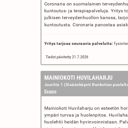
Coronaria on suomalainen terveydenhuol
kuntoutus- ja terapiapalveluja. Yritys t
julkisen terveydenhuollon kanssa, tarjo
kuntoutusta. Coronaria panostaa asiak
Yritys tarjoaa seuraavia palveluita:
fysiote
Tiedot päivitetty 21.7.2026
MAINIOKOTI HUVILAHARJU
Juuritie 1 (Sisäänkäynti Runkotien puolelt
Espoo
Mainiokoti Huvilaharju on esteetön ho
ympäri turvaa ja huolenpitoa. Huvilaha
huolehtii heidän hyvinvoinnistaan. Palv