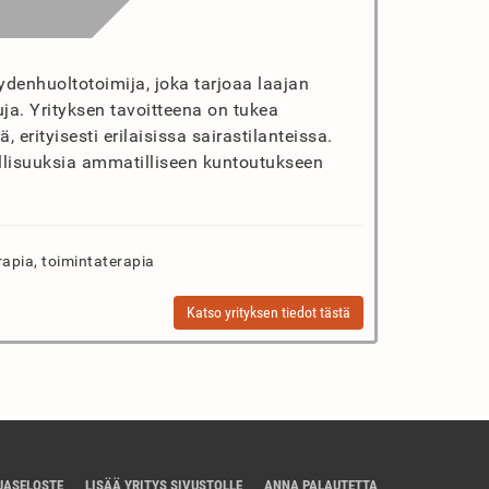
denhuoltotoimija, joka tarjoaa laajan
ja. Yrityksen tavoitteena on tukea
erityisesti erilaisissa sairastilanteissa.
llisuuksia ammatilliseen kuntoutukseen
rapia, toimintaterapia
Katso yrityksen tiedot tästä
JASELOSTE
LISÄÄ YRITYS SIVUSTOLLE
ANNA PALAUTETTA