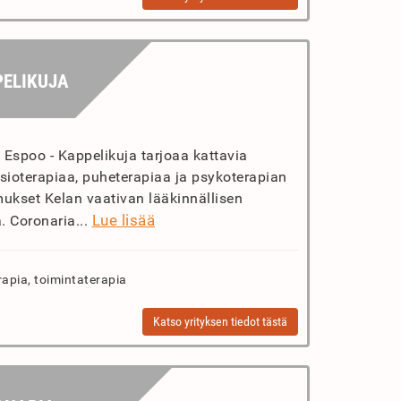
PELIKUJA
 Espoo - Kappelikuja tarjoaa kattavia
ysioterapiaa, puheterapiaa ja psykoterapian
emukset Kelan vaativan lääkinnällisen
Lue lisää
. Coronaria...
rapia, toimintaterapia
Katso yrityksen tiedot tästä