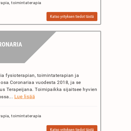
rapia, toimintaterapia
Katso yrityksen tiedot tästä
RONARIA
a fysioterapian, toimintaterapian ja
t osa Coronariaa vuodesta 2018, ja se
s Terapeijana. Toimipaikka sijaitsee hyvien
Lue lisää
ossa...
rapia, toimintaterapia
Katso yrityksen tiedot tästä