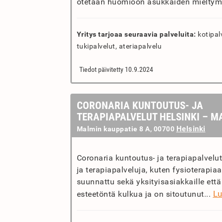
otetaan huomioon asukkaiden mieltym
Yritys tarjoaa seuraavia palveluita:
kotipal
tukipalvelut, ateriapalvelu
Tiedot päivitetty 10.9.2024
CORONARIA KUNTOUTUS- JA
TERAPIAPALVELUT HELSINKI – M
Helsinki
Malmin kauppatie 8 A, 00700
Coronaria kuntoutus- ja terapiapalvelu
ja terapiapalveluja, kuten fysioterapia
suunnattu sekä yksityisasiakkaille että 
Lu
esteetöntä kulkua ja on sitoutunut...