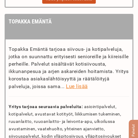
TOPAKKA EMÄNTÄ
Topakka Emäntä tarjoaa siivous- ja kotipalveluja,
jotka on suunnattu erityisesti senioreille ja kiireisille
perheille. Palvelut sisältävät kotisiivousta,
ikkunanpesua ja arjen askareiden hoitamista. Yritys
korostaa asiakaslähtöisyyttä ja räätälöityjä
Lue lisää
palveluja, joissa sama...
Yritys tarjoaa seuraavia palveluita:
asiointipalvelut,
kotipalvelut, avustavat kotityöt, liikkumisen tukeminen,
ruuanlaitto, ruuoanlaitto- ja leivonta-apu, ulkoilussa
Palvelut
avustaminen, vaatehuolto, yhteinen ajanvietto,
siivouspalvelut, kodin ylläpitosiivous, ylläpitosiivoukset