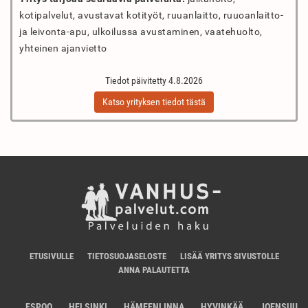
kotipalvelut, avustavat kotityöt, ruuanlaitto, ruuoanlaitto-
ja leivonta-apu, ulkoilussa avustaminen, vaatehuolto,
yhteinen ajanvietto
Tiedot päivitetty 4.8.2026
Katso yrityksen tiedot tästä
ETUSIVULLE
TIETOSUOJASELOSTE
LISÄÄ YRITYS SIVUSTOLLE
ANNA PALAUTETTA
ESPOO
HELSINKI
HÄMEENLINNA
HYVINKÄÄ
JOENSUU