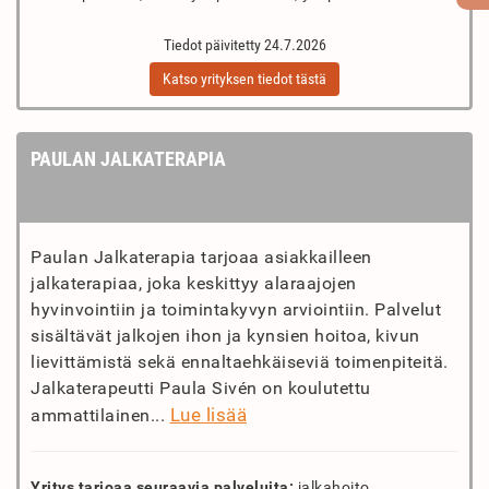
Tiedot päivitetty 24.7.2026
Katso yrityksen tiedot tästä
PAULAN JALKATERAPIA
Paulan Jalkaterapia tarjoaa asiakkailleen
jalkaterapiaa, joka keskittyy alaraajojen
hyvinvointiin ja toimintakyvyn arviointiin. Palvelut
sisältävät jalkojen ihon ja kynsien hoitoa, kivun
lievittämistä sekä ennaltaehkäiseviä toimenpiteitä.
Jalkaterapeutti Paula Sivén on koulutettu
Lue lisää
ammattilainen...
Yritys tarjoaa seuraavia palveluita:
jalkahoito,