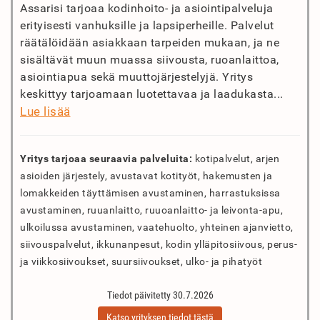
Assarisi tarjoaa kodinhoito- ja asiointipalveluja
erityisesti vanhuksille ja lapsiperheille. Palvelut
räätälöidään asiakkaan tarpeiden mukaan, ja ne
sisältävät muun muassa siivousta, ruoanlaittoa,
asiointiapua sekä muuttojärjestelyjä. Yritys
keskittyy tarjoamaan luotettavaa ja laadukasta...
Lue lisää
Yritys tarjoaa seuraavia palveluita:
kotipalvelut, arjen
asioiden järjestely, avustavat kotityöt, hakemusten ja
lomakkeiden täyttämisen avustaminen, harrastuksissa
avustaminen, ruuanlaitto, ruuoanlaitto- ja leivonta-apu,
ulkoilussa avustaminen, vaatehuolto, yhteinen ajanvietto,
siivouspalvelut, ikkunanpesut, kodin ylläpitosiivous, perus-
ja viikkosiivoukset, suursiivoukset, ulko- ja pihatyöt
Tiedot päivitetty 30.7.2026
Katso yrityksen tiedot tästä