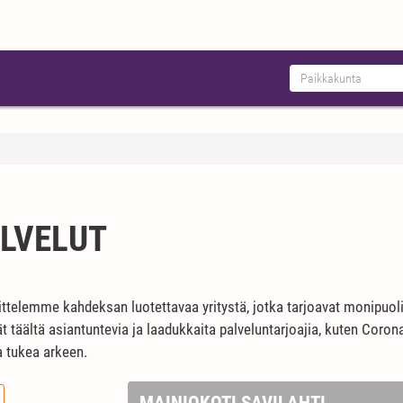
LVELUT
telemme kahdeksan luotettavaa yritystä, jotka tarjoavat monipuolisi
dät täältä asiantuntevia ja laadukkaita palveluntarjoajia, kuten Coron
a tukea arkeen.