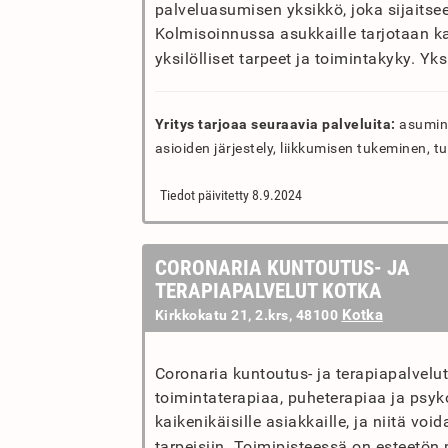
palveluasumisen yksikkö, joka sijaits
Kolmisoinnussa asukkaille tarjotaan k
yksilölliset tarpeet ja toimintakyky. Y
Yritys tarjoaa seuraavia palveluita:
asuminen
asioiden järjestely, liikkumisen tukeminen, tu
Tiedot päivitetty 8.9.2024
CORONARIA KUNTOUTUS- JA
TERAPIAPALVELUT KOTKA
Kotka
Kirkkokatu 21, 2.krs, 48100
Coronaria kuntoutus- ja terapiapalvelut
toimintaterapiaa, puheterapiaa ja psyk
kaikenikäisille asiakkaille, ja niitä vo
tarpeisiin. Toimipisteessä on esteetön 