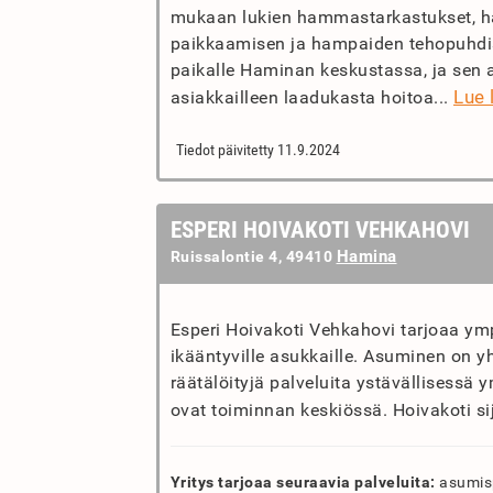
mukaan lukien hammastarkastukset, 
paikkaamisen ja hampaiden tehopuhdist
paikalle Haminan keskustassa, ja sen 
Lue 
asiakkailleen laadukasta hoitoa...
Tiedot päivitetty 11.9.2024
ESPERI HOIVAKOTI VEHKAHOVI
Hamina
Ruissalontie 4, 49410
Esperi Hoivakoti Vehkahovi tarjoaa ym
ikääntyville asukkaille. Asuminen on yht
räätälöityjä palveluita ystävällisessä
ovat toiminnan keskiössä. Hoivakoti si
Yritys tarjoaa seuraavia palveluita:
asumispa