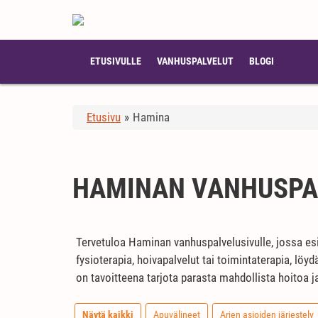
ETUSIVULLE
VANHUSPALVELUT
BLOGI
Etusivu
»
Hamina
HAMINAN VANHUSPA
Tervetuloa Haminan vanhuspalvelusivulle, jossa esit
fysioterapia, hoivapalvelut tai toimintaterapia, löy
on tavoitteena tarjota parasta mahdollista hoitoa j
Näytä kaikki
Apuvälineet
Arjen asioiden järjestely