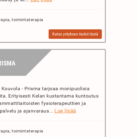
rapia, toimintaterapia
Katso yrityksen tiedot tästä
RISMA
t Kouvola - Prisma tarjoaa monipuolisia
uita. Erityisesti Kelan kustantama kuntoutus
ammattitaitoisten fysioterapeuttien ja
Lue lisää
palvelu ja ajanvaraus...
rapia, toimintaterapia