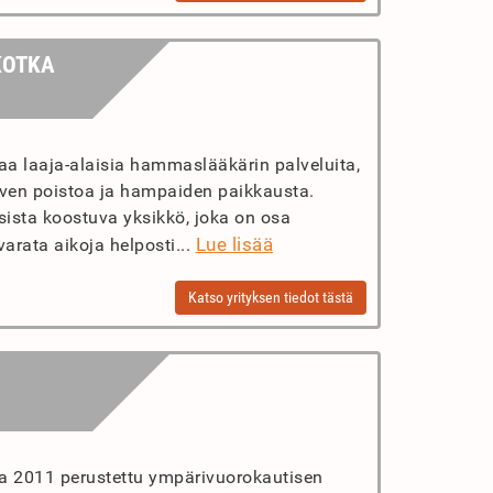
KOTKA
a laaja-alaisia hammaslääkärin palveluita,
en poistoa ja hampaiden paikkausta.
sista koostuva yksikkö, joka on osa
Lue lisää
arata aikoja helposti...
Katso yrityksen tiedot tästä
a 2011 perustettu ympärivuorokautisen