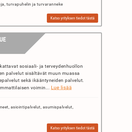
uja, turvapuhelin ja turvaranneke
Katso yrityksen tiedot tästä
UE
attavat sosiaali- ja terveydenhuollon
een palvelut sisältävät muun muassa
epalvelut sekä ikääntyneiden palvelut.
Lue lisää
ammattilaisen voimin...
eet, asiointipalvelut, asumispalvelut,
Katso yrityksen tiedot tästä