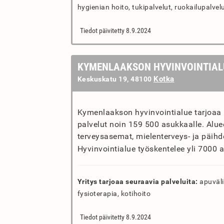
hygienian hoito, tukipalvelut, ruokailupalvel
Tiedot päivitetty 8.9.2024
KYMENLAAKSON HYVINVOINTIAL
Kotka
Keskuskatu 19, 48100
Kymenlaakson hyvinvointialue tarjoaa k
palvelut noin 159 500 asukkaalle. Alu
terveysasemat, mielenterveys- ja päihd
Hyvinvointialue työskentelee yli 7000 
Yritys tarjoaa seuraavia palveluita:
apuvälin
fysioterapia, kotihoito
Tiedot päivitetty 8.9.2024