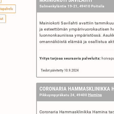
MAINIOKOTI SAVILAHTI
Salmenkyläntie 19-21, 49410 Poitsila
riapalvelu
lut
Mainiokoti Savilahti avattiin tammiku
ja esteettömän ympärivuorokautisen ho
luonnonkauniissa ympäristössä. Asukka
omannäköistä elämää ja osallistua akti
Yritys tarjoaa seuraavia palveluita:
hoivapa
Tiedot päivitetty 10.9.2024
CORONARIA HAMMASKLINIKKA 
Hamina
Pikkuympyräkatu 24, 49400
Coronaria Hammasklinikka Hamina tarj