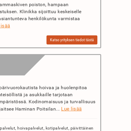
hammaskiven poiston, hampaan
uksen. Klinikka sijoittuu keskeiselle
asiantunteva henkilökunta varmistaa
lisää
Katso yrityksen tiedot tästä
pärivuorokautista hoivaa ja huolenpitoa
eisöllistä ja asukkaille tarjotaan
 ympäristössä. Kodinomaisuus ja turvallisuus
Lue lisää
jaitsee Haminan Poitsilan...
lvelut, hoivapalvelut, kotipalvelut, päivittäinen