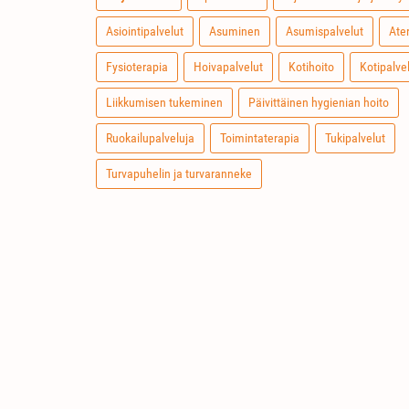
Asiointipalvelut
Asuminen
Asumispalvelut
Ate
Fysioterapia
Hoivapalvelut
Kotihoito
Kotipalve
Liikkumisen tukeminen
Päivittäinen hygienian hoito
Ruokailupalveluja
Toimintaterapia
Tukipalvelut
Turvapuhelin ja turvaranneke