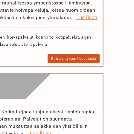
ee rauhallisessa ympäristössä Haminassa.
attavia hoivapalveluja, joissa huomioidaan
Lue lisää
ksikössä on kaksi pienryhmäkotia...
, hoivapalvelut, kotihoito, kotipalvelut, arjen
kipalvelut, ateriapalvelu
Katso yrityksen tiedot tästä
 Kotka tarjoaa laaja-alaisesti fysioterapiaa,
oterapiaa. Palvelut on suunnattu
idaan mukauttaa asiakkaiden yksilöllisiin
Lue lisää
pääsy ja se...