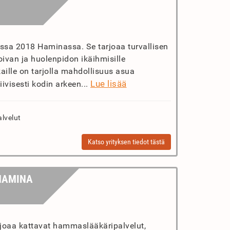
ussa 2018 Haminassa. Se tarjoaa turvallisen
ivan ja huolenpidon ikäihmisille
ille on tarjolla mahdollisuus asua
Lue lisää
ivisesti kodin arkeen...
lvelut
Katso yrityksen tiedot tästä
HAMINA
oaa kattavat hammaslääkäripalvelut,