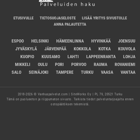
ETUSIVULLE
TIETOSUOJASELOSTE
LISÄÄ YRITYS SIVUSTOLLE
ANNA PALAUTETTA
ESPOO
HELSINKI
HÄMEENLINNA
HYVINKÄÄ
JOENSUU
JYVÄSKYLÄ
JÄRVENPÄÄ
KOKKOLA
KOTKA
KOUVOLA
KUOPIO
KUUSAMO
LAHTI
LAPPEENRANTA
LOHJA
MIKKELI
OULU
PORI
PORVOO
RAUMA
ROVANIEMI
SALO
SEINÄJOKI
TAMPERE
TURKU
VAASA
VANTAA
2018-2026 © Vanhuspalvelut.com | SiteWorks Oy | PL 79, 20521 Turku
Tämä on puolueeton ja riippumaton sivusto. Tarkista tiedot palveluntarjoajalta ennen
ostopäätöksen tekemistä.