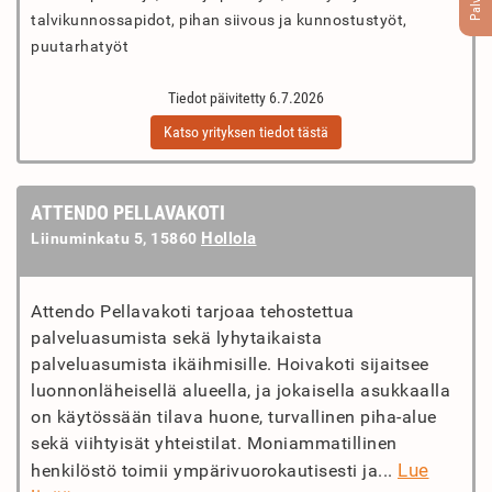
talvikunnossapidot, pihan siivous ja kunnostustyöt,
puutarhatyöt
Tiedot päivitetty 6.7.2026
Katso yrityksen tiedot tästä
ATTENDO PELLAVAKOTI
Hollola
Liinuminkatu 5, 15860
Attendo Pellavakoti tarjoaa tehostettua
palveluasumista sekä lyhytaikaista
palveluasumista ikäihmisille. Hoivakoti sijaitsee
luonnonläheisellä alueella, ja jokaisella asukkaalla
on käytössään tilava huone, turvallinen piha-alue
sekä viihtyisät yhteistilat. Moniammatillinen
Lue
henkilöstö toimii ympärivuorokautisesti ja...