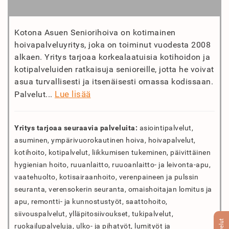
Kotona Asuen Seniorihoiva on kotimainen
hoivapalveluyritys, joka on toiminut vuodesta 2008
alkaen. Yritys tarjoaa korkealaatuisia kotihoidon ja
kotipalveluiden ratkaisuja senioreille, jotta he voivat
asua turvallisesti ja itsenäisesti omassa kodissaan.
Lue lisää
Palvelut...
Yritys tarjoaa seuraavia palveluita:
asiointipalvelut,
asuminen, ympärivuorokautinen hoiva, hoivapalvelut,
kotihoito, kotipalvelut, liikkumisen tukeminen, päivittäinen
hygienian hoito, ruuanlaitto, ruuoanlaitto- ja leivonta-apu,
vaatehuolto, kotisairaanhoito, verenpaineen ja pulssin
seuranta, verensokerin seuranta, omaishoitajan lomitus ja
apu, remontti- ja kunnostustyöt, saattohoito,
siivouspalvelut, ylläpitosiivoukset, tukipalvelut,
Palvelut
ruokailupalveluja, ulko- ja pihatyöt, lumityöt ja