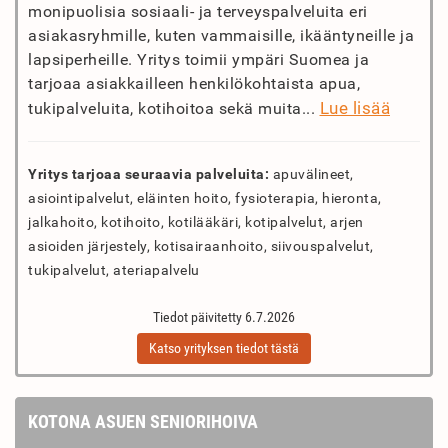
monipuolisia sosiaali- ja terveyspalveluita eri
asiakasryhmille, kuten vammaisille, ikääntyneille ja
lapsiperheille. Yritys toimii ympäri Suomea ja
tarjoaa asiakkailleen henkilökohtaista apua,
Lue lisää
tukipalveluita, kotihoitoa sekä muita...
Yritys tarjoaa seuraavia palveluita:
apuvälineet,
asiointipalvelut, eläinten hoito, fysioterapia, hieronta,
jalkahoito, kotihoito, kotilääkäri, kotipalvelut, arjen
asioiden järjestely, kotisairaanhoito, siivouspalvelut,
tukipalvelut, ateriapalvelu
Tiedot päivitetty 6.7.2026
Katso yrityksen tiedot tästä
KOTONA ASUEN SENIORIHOIVA