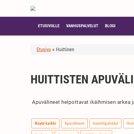
ETUSIVULLE
VANHUSPALVELUT
BLOGI
Etusivu
»
Huittinen
HUITTISTEN APUVÄL
Apuvälineet helpottavat ikäihmisen arkea ja 
Näytä kaikki
Apuvälineet
Asiointipalvelut
Hoiv