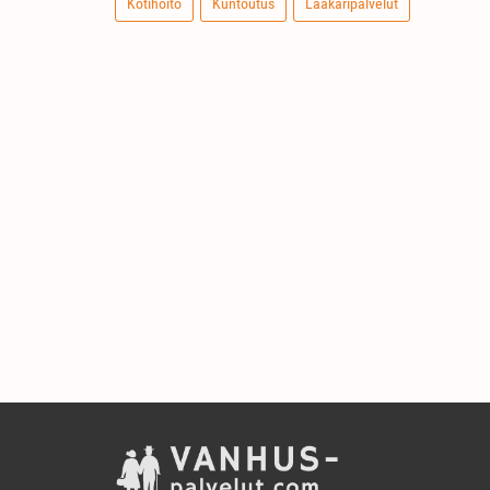
Kotihoito
Kuntoutus
Lääkäripalvelut