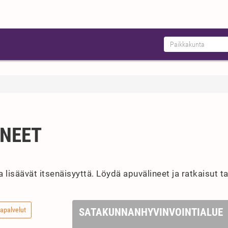
INEET
lisäävät itsenäisyyttä. Löydä apuvälineet ja ratkaisut tar
apalvelut
SATAKUNNANHYVINVOINTIALUE