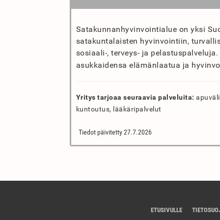
Satakunnanhyvinvointialue on yksi Suo
satakuntalaisten hyvinvointiin, turvalli
sosiaali-, terveys- ja pelastuspalveluja
asukkaidensa elämänlaatua ja hyvinvoin
Yritys tarjoaa seuraavia palveluita:
apuvälin
kuntoutus, lääkäripalvelut
Tiedot päivitetty 27.7.2026
ETUSIVULLE
TIETOSUO