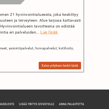
men 21 hyvinvointialueesta, joka keskittyy
suuteen ja terveyteen. Alue tarjoaa kattavasti
. Hyvinvointialueen tavoitteena on edistää
Lue lisää
tia eri palveluiden...
eet, asiointipalvelut, hoivapalvelut, kotihoito,
Katso yrityksen tiedot tästä
JASELOSTE
LISÄÄ YRITYS SIVUSTOLLE
ANNA PALAUTETTA