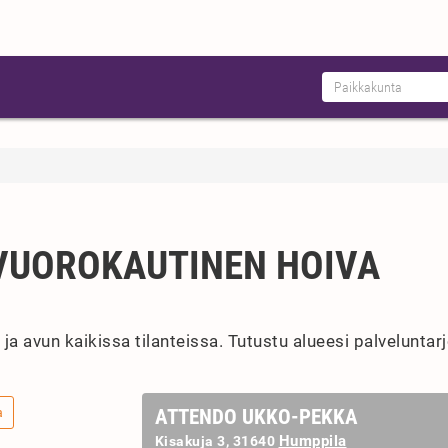
VUOROKAUTINEN HOIVA
 avun kaikissa tilanteissa. Tutustu alueesi palveluntarjo
a
ATTENDO UKKO-PEKKA
Humppila
Kisakuja 3, 31640