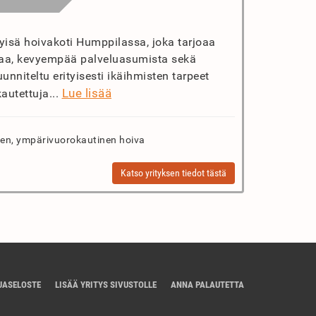
yisä hoivakoti Humppilassa, joka tarjoaa
vaa, kevyempää palveluasumista sekä
unniteltu erityisesti ikäihmisten tarpeet
Lue lisää
autettuja...
n, ympärivuorokautinen hoiva
Katso yrityksen tiedot tästä
JASELOSTE
LISÄÄ YRITYS SIVUSTOLLE
ANNA PALAUTETTA