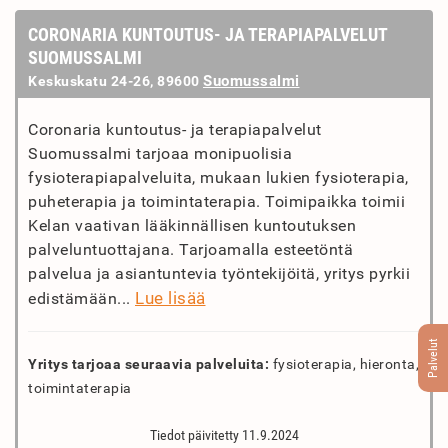
CORONARIA KUNTOUTUS- JA TERAPIAPALVELUT
SUOMUSSALMI
Suomussalmi
Keskuskatu 24-26, 89600
Coronaria kuntoutus- ja terapiapalvelut
Suomussalmi tarjoaa monipuolisia
fysioterapiapalveluita, mukaan lukien fysioterapia,
puheterapia ja toimintaterapia. Toimipaikka toimii
Kelan vaativan lääkinnällisen kuntoutuksen
palveluntuottajana. Tarjoamalla esteetöntä
palvelua ja asiantuntevia työntekijöitä, yritys pyrkii
Lue lisää
edistämään...
Palvelut
Yritys tarjoaa seuraavia palveluita:
fysioterapia, hieronta,
toimintaterapia
Tiedot päivitetty 11.9.2024