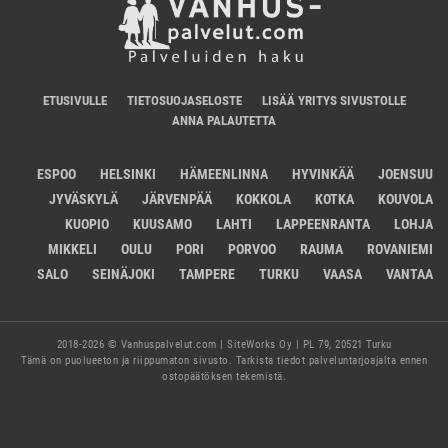
ETUSIVULLE
TIETOSUOJASELOSTE
LISÄÄ YRITYS SIVUSTOLLE
ANNA PALAUTETTA
ESPOO
HELSINKI
HÄMEENLINNA
HYVINKÄÄ
JOENSUU
JYVÄSKYLÄ
JÄRVENPÄÄ
KOKKOLA
KOTKA
KOUVOLA
KUOPIO
KUUSAMO
LAHTI
LAPPEENRANTA
LOHJA
MIKKELI
OULU
PORI
PORVOO
RAUMA
ROVANIEMI
SALO
SEINÄJOKI
TAMPERE
TURKU
VAASA
VANTAA
2018-2026 © Vanhuspalvelut.com | SiteWorks Oy | PL 79, 20521 Turku
Tämä on puolueeton ja riippumaton sivusto. Tarkista tiedot palveluntarjoajalta ennen
ostopäätöksen tekemistä.