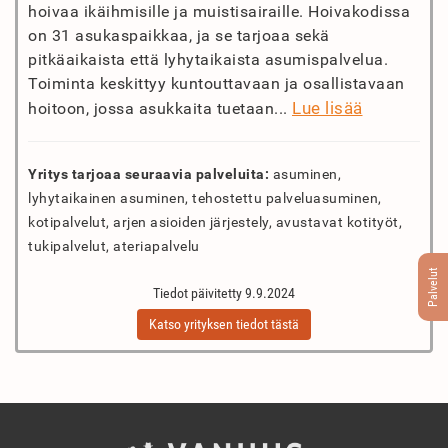
hoivaa ikäihmisille ja muistisairaille. Hoivakodissa
on 31 asukaspaikkaa, ja se tarjoaa sekä
pitkäaikaista että lyhytaikaista asumispalvelua.
Toiminta keskittyy kuntouttavaan ja osallistavaan
Lue lisää
hoitoon, jossa asukkaita tuetaan...
Yritys tarjoaa seuraavia palveluita:
asuminen,
lyhytaikainen asuminen, tehostettu palveluasuminen,
kotipalvelut, arjen asioiden järjestely, avustavat kotityöt,
tukipalvelut, ateriapalvelu
Palvelut
Tiedot päivitetty 9.9.2024
Katso yrityksen tiedot tästä