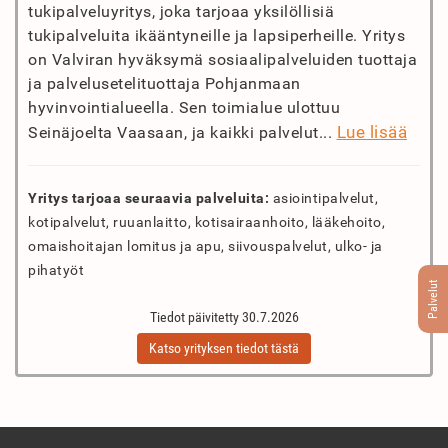
tukipalveluyritys, joka tarjoaa yksilöllisiä
tukipalveluita ikääntyneille ja lapsiperheille. Yritys
on Valviran hyväksymä sosiaalipalveluiden tuottaja
ja palvelusetelituottaja Pohjanmaan
hyvinvointialueella. Sen toimialue ulottuu
Lue lisää
Seinäjoelta Vaasaan, ja kaikki palvelut...
Yritys tarjoaa seuraavia palveluita:
asiointipalvelut,
kotipalvelut, ruuanlaitto, kotisairaanhoito, lääkehoito,
omaishoitajan lomitus ja apu, siivouspalvelut, ulko- ja
pihatyöt
Palvelut
Tiedot päivitetty 30.7.2026
Katso yrityksen tiedot tästä