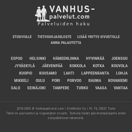
ETUSIVULLE
TIETOSUOJASELOSTE
LISÄÄ YRITYS SIVUSTOLLE
ANNA PALAUTETTA
ESPOO
HELSINKI
HÄMEENLINNA
HYVINKÄÄ
JOENSUU
JYVÄSKYLÄ
JÄRVENPÄÄ
KOKKOLA
KOTKA
KOUVOLA
KUOPIO
KUUSAMO
LAHTI
LAPPEENRANTA
LOHJA
MIKKELI
OULU
PORI
PORVOO
RAUMA
ROVANIEMI
SALO
SEINÄJOKI
TAMPERE
TURKU
VAASA
VANTAA
2018-2026 © Vanhuspalvelut.com | SiteWorks Oy | PL 79, 20521 Turku
Tämä on puolueeton ja riippumaton sivusto. Tarkista tiedot palveluntarjoajalta ennen
ostopäätöksen tekemistä.