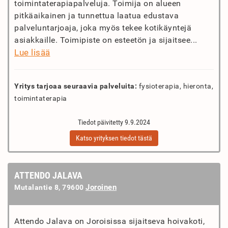
toimintaterapiapalveluja. Toimija on alueen
pitkäaikainen ja tunnettua laatua edustava
palveluntarjoaja, joka myös tekee kotikäyntejä
asiakkaille. Toimipiste on esteetön ja sijaitsee...
Lue lisää
Yritys tarjoaa seuraavia palveluita:
fysioterapia, hieronta,
toimintaterapia
Tiedot päivitetty 9.9.2024
Katso yrityksen tiedot tästä
ATTENDO JALAVA
Joroinen
Mutalantie 8, 79600
Attendo Jalava on Joroisissa sijaitseva hoivakoti,