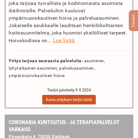
joka tarjoaa turvallista ja kodinomaista asumista
ikäihmisille. Palveluihin kuuluvat
Palvelut
ympärivuorokautinen hoiva ja palveluasuminen.
Jokaiselle asukkaalle laaditaan henkilökohtainen
hoitosuunnitelma, joka huomioi yksilölliset tarpeet.
Lue lisää
Hoivakodissa on...
Yritys tarjoaa seuraavia palveluita:
asuminen,
lyhytaikainen asuminen, palveluasuminen,
ympärivuorokautinen hoiva
Tiedot päivitetty 9.9.2024
Katso yrityksen tiedot tästä
CORONARIA KUNTOUTUS- JA TERAPIAPALVELUT
VARKAUS
Varkaus
Pirnankatu 4, 78200