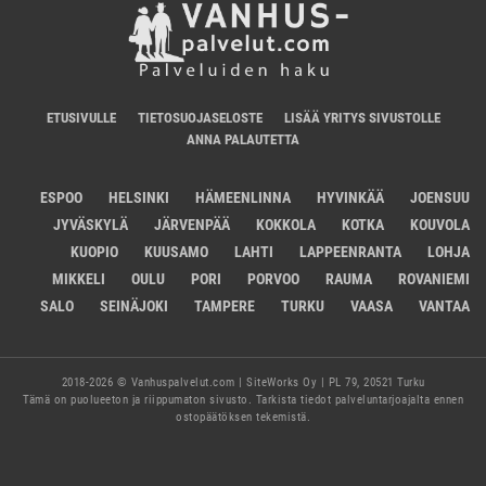
ETUSIVULLE
TIETOSUOJASELOSTE
LISÄÄ YRITYS SIVUSTOLLE
ANNA PALAUTETTA
ESPOO
HELSINKI
HÄMEENLINNA
HYVINKÄÄ
JOENSUU
JYVÄSKYLÄ
JÄRVENPÄÄ
KOKKOLA
KOTKA
KOUVOLA
KUOPIO
KUUSAMO
LAHTI
LAPPEENRANTA
LOHJA
MIKKELI
OULU
PORI
PORVOO
RAUMA
ROVANIEMI
SALO
SEINÄJOKI
TAMPERE
TURKU
VAASA
VANTAA
2018-2026 © Vanhuspalvelut.com | SiteWorks Oy | PL 79, 20521 Turku
Tämä on puolueeton ja riippumaton sivusto. Tarkista tiedot palveluntarjoajalta ennen
ostopäätöksen tekemistä.