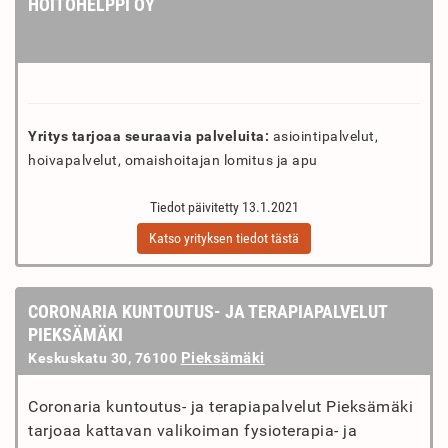
HOITOHELPPI OY
Yritys tarjoaa seuraavia palveluita:
asiointipalvelut,
hoivapalvelut, omaishoitajan lomitus ja apu
Tiedot päivitetty 13.1.2021
Katso yrityksen tiedot tästä
CORONARIA KUNTOUTUS- JA TERAPIAPALVELUT
PIEKSÄMÄKI
Pieksämäki
Keskuskatu 30, 76100
Coronaria kuntoutus- ja terapiapalvelut Pieksämäki
tarjoaa kattavan valikoiman fysioterapia- ja