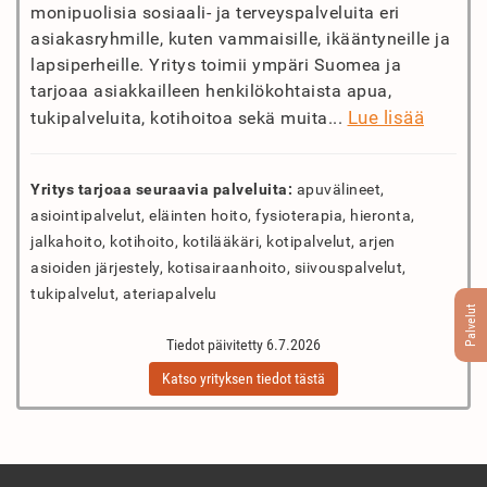
monipuolisia sosiaali- ja terveyspalveluita eri
asiakasryhmille, kuten vammaisille, ikääntyneille ja
lapsiperheille. Yritys toimii ympäri Suomea ja
tarjoaa asiakkailleen henkilökohtaista apua,
Lue lisää
tukipalveluita, kotihoitoa sekä muita...
Yritys tarjoaa seuraavia palveluita:
apuvälineet,
asiointipalvelut, eläinten hoito, fysioterapia, hieronta,
jalkahoito, kotihoito, kotilääkäri, kotipalvelut, arjen
asioiden järjestely, kotisairaanhoito, siivouspalvelut,
tukipalvelut, ateriapalvelu
Palvelut
Tiedot päivitetty 6.7.2026
Katso yrityksen tiedot tästä