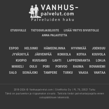
ETUSIVULLE
TIETOSUOJASELOSTE
LISÄÄ YRITYS SIVUSTOLLE
ANNA PALAUTETTA
ESPOO
HELSINKI
HÄMEENLINNA
HYVINKÄÄ
JOENSUU
JYVÄSKYLÄ
JÄRVENPÄÄ
KOKKOLA
KOTKA
KOUVOLA
KUOPIO
KUUSAMO
LAHTI
LAPPEENRANTA
LOHJA
MIKKELI
OULU
PORI
PORVOO
RAUMA
ROVANIEMI
SALO
SEINÄJOKI
TAMPERE
TURKU
VAASA
VANTAA
2018-2026 © Vanhuspalvelut.com | SiteWorks Oy | PL 79, 20521 Turku
Tämä on puolueeton ja riippumaton sivusto. Tarkista tiedot palveluntarjoajalta ennen
ostopäätöksen tekemistä.