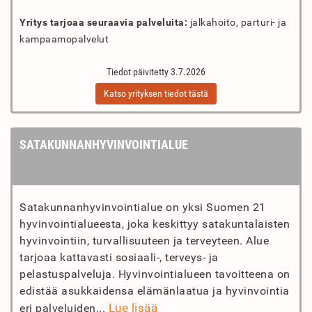
Yritys tarjoaa seuraavia palveluita:
jalkahoito, parturi- ja
kampaamopalvelut
Tiedot päivitetty 3.7.2026
Katso yrityksen tiedot tästä
SATAKUNNANHYVINVOINTIALUE
Satakunnanhyvinvointialue on yksi Suomen 21
hyvinvointialueesta, joka keskittyy satakuntalaisten
hyvinvointiin, turvallisuuteen ja terveyteen. Alue
tarjoaa kattavasti sosiaali-, terveys- ja
pelastuspalveluja. Hyvinvointialueen tavoitteena on
edistää asukkaidensa elämänlaatua ja hyvinvointia
Lue lisää
eri palveluiden...