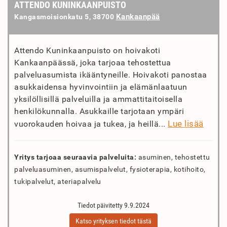
ATTENDO KUNINKAANPUISTO
Kankaanpää
Kangasmoisionkatu 5, 38700
Attendo Kuninkaanpuisto on hoivakoti
Kankaanpäässä, joka tarjoaa tehostettua
palveluasumista ikääntyneille. Hoivakoti panostaa
asukkaidensa hyvinvointiin ja elämänlaatuun
yksilöllisillä palveluilla ja ammattitaitoisella
henkilökunnalla. Asukkaille tarjotaan ympäri
Lue lisää
vuorokauden hoivaa ja tukea, ja heillä...
Yritys tarjoaa seuraavia palveluita:
asuminen, tehostettu
palveluasuminen, asumispalvelut, fysioterapia, kotihoito,
tukipalvelut, ateriapalvelu
Tiedot päivitetty 9.9.2024
Katso yrityksen tiedot tästä