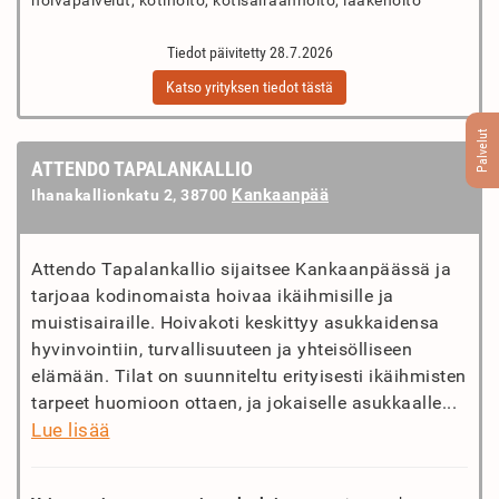
hoivapalvelut, kotihoito, kotisairaanhoito, lääkehoito
Tiedot päivitetty 28.7.2026
Katso yrityksen tiedot tästä
Palvelut
ATTENDO TAPALANKALLIO
Kankaanpää
Ihanakallionkatu 2, 38700
Attendo Tapalankallio sijaitsee Kankaanpäässä ja
tarjoaa kodinomaista hoivaa ikäihmisille ja
muistisairaille. Hoivakoti keskittyy asukkaidensa
hyvinvointiin, turvallisuuteen ja yhteisölliseen
elämään. Tilat on suunniteltu erityisesti ikäihmisten
tarpeet huomioon ottaen, ja jokaiselle asukkaalle...
Lue lisää