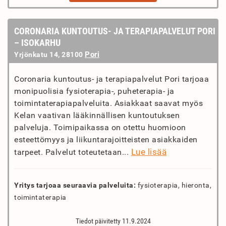
CORONARIA KUNTOUTUS- JA TERAPIAPALVELUT PORI
– ISOKARHU
Pori
Yrjönkatu 14, 28100
Coronaria kuntoutus- ja terapiapalvelut Pori tarjoaa
monipuolisia fysioterapia-, puheterapia- ja
toimintaterapiapalveluita. Asiakkaat saavat myös
Kelan vaativan lääkinnällisen kuntoutuksen
palveluja. Toimipaikassa on otettu huomioon
esteettömyys ja liikuntarajoitteisten asiakkaiden
Lue lisää
tarpeet. Palvelut toteutetaan...
Yritys tarjoaa seuraavia palveluita:
fysioterapia, hieronta,
toimintaterapia
Tiedot päivitetty 11.9.2024