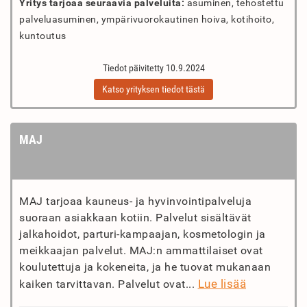
Yritys tarjoaa seuraavia palveluita:
asuminen, tehostettu
palveluasuminen, ympärivuorokautinen hoiva, kotihoito,
kuntoutus
Tiedot päivitetty 10.9.2024
Katso yrityksen tiedot tästä
MAJ
MAJ tarjoaa kauneus- ja hyvinvointipalveluja
suoraan asiakkaan kotiin. Palvelut sisältävät
jalkahoidot, parturi-kampaajan, kosmetologin ja
meikkaajan palvelut. MAJ:n ammattilaiset ovat
koulutettuja ja kokeneita, ja he tuovat mukanaan
Lue lisää
kaiken tarvittavan. Palvelut ovat...