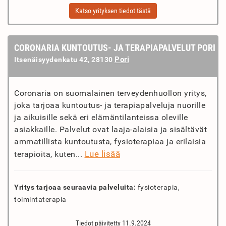
Katso yrityksen tiedot tästä
CORONARIA KUNTOUTUS- JA TERAPIAPALVELUT PORI
Pori
Itsenäisyydenkatu 42, 28130
Coronaria on suomalainen terveydenhuollon yritys,
joka tarjoaa kuntoutus- ja terapiapalveluja nuorille
ja aikuisille sekä eri elämäntilanteissa oleville
asiakkaille. Palvelut ovat laaja-alaisia ja sisältävät
ammatillista kuntoutusta, fysioterapiaa ja erilaisia
Lue lisää
terapioita, kuten...
Yritys tarjoaa seuraavia palveluita:
fysioterapia,
toimintaterapia
Tiedot päivitetty 11.9.2024