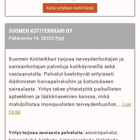
Katso yrityksen tiedot tästä
SUOMEN KOTITERKKARI OY
Pori
Päkäräntie 14, 28220
Suomen Kotiterkkari tarjoaa terveydenhoitajan ja
sairaanhoitajan palveluja kotikäynneillä sekä
vastaanotolla. Palvelut keskittyvät erityisesti
ikäihmisten hoivapalveluihin ja kotiutukseen
sairaalasta. Yritys tekee yhteistyötä paikallisten
apteekkien ja lääkäriasemien kanssa, mikä
Lue
mahdollistaa monipuolisten terveydenhuollon...
lisää
Yritys tarjoaa seuraavia palveluita:
asiointipalvelut,