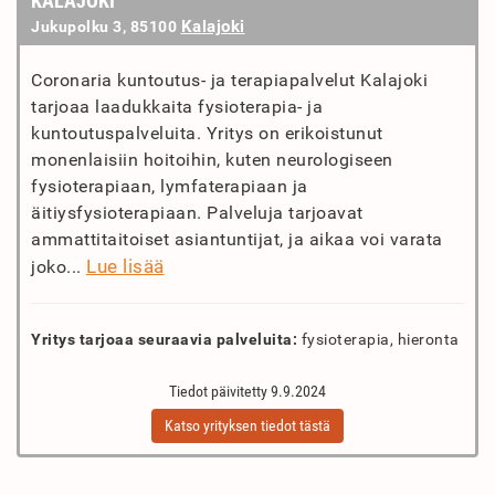
KALAJOKI
Kalajoki
Jukupolku 3, 85100
Coronaria kuntoutus- ja terapiapalvelut Kalajoki
tarjoaa laadukkaita fysioterapia- ja
kuntoutuspalveluita. Yritys on erikoistunut
monenlaisiin hoitoihin, kuten neurologiseen
fysioterapiaan, lymfaterapiaan ja
äitiysfysioterapiaan. Palveluja tarjoavat
ammattitaitoiset asiantuntijat, ja aikaa voi varata
Lue lisää
joko...
Yritys tarjoaa seuraavia palveluita:
fysioterapia, hieronta
Tiedot päivitetty 9.9.2024
Katso yrityksen tiedot tästä