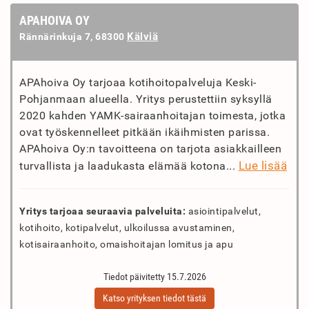
APAHOIVA OY
Kälviä
Rännärinkuja 7, 68300
APAhoiva Oy tarjoaa kotihoitopalveluja Keski-
Pohjanmaan alueella. Yritys perustettiin syksyllä
2020 kahden YAMK-sairaanhoitajan toimesta, jotka
ovat työskennelleet pitkään ikäihmisten parissa.
APAhoiva Oy:n tavoitteena on tarjota asiakkailleen
Lue lisää
turvallista ja laadukasta elämää kotona...
Yritys tarjoaa seuraavia palveluita:
asiointipalvelut,
kotihoito, kotipalvelut, ulkoilussa avustaminen,
kotisairaanhoito, omaishoitajan lomitus ja apu
Tiedot päivitetty 15.7.2026
Katso yrityksen tiedot tästä