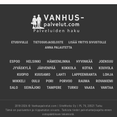
ETUSIVULLE
TIETOSUOJASELOSTE
LISÄÄ YRITYS SIVUSTOLLE
ANNA PALAUTETTA
ESPOO
HELSINKI
HÄMEENLINNA
HYVINKÄÄ
JOENSUU
JYVÄSKYLÄ
JÄRVENPÄÄ
KOKKOLA
KOTKA
KOUVOLA
KUOPIO
KUUSAMO
LAHTI
LAPPEENRANTA
LOHJA
MIKKELI
OULU
PORI
PORVOO
RAUMA
ROVANIEMI
SALO
SEINÄJOKI
TAMPERE
TURKU
VAASA
VANTAA
2018-2026 © Vanhuspalvelut.com | SiteWorks Oy | PL 79, 20521 Turku
Tämä on puolueeton ja riippumaton sivusto. Tarkista tiedot palveluntarjoajalta ennen
ostopäätöksen tekemistä.