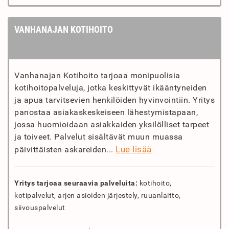
VANHANAJAN KOTIHOITO
Vanhanajan Kotihoito tarjoaa monipuolisia
kotihoitopalveluja, jotka keskittyvät ikääntyneiden
ja apua tarvitsevien henkilöiden hyvinvointiin. Yritys
panostaa asiakaskeskeiseen lähestymistapaan,
jossa huomioidaan asiakkaiden yksilölliset tarpeet
ja toiveet. Palvelut sisältävät muun muassa
Lue lisää
päivittäisten askareiden...
Yritys tarjoaa seuraavia palveluita:
kotihoito,
kotipalvelut, arjen asioiden järjestely, ruuanlaitto,
siivouspalvelut