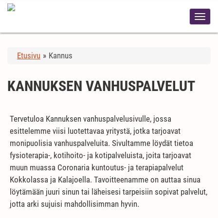
Etusivu
»
Kannus
KANNUKSEN VANHUSPALVELUT
Tervetuloa Kannuksen vanhuspalvelusivulle, jossa
esittelemme viisi luotettavaa yritystä, jotka tarjoavat
monipuolisia vanhuspalveluita. Sivultamme löydät tietoa
fysioterapia-, kotihoito- ja kotipalveluista, joita tarjoavat
muun muassa Coronaria kuntoutus- ja terapiapalvelut
Kokkolassa ja Kalajoella. Tavoitteenamme on auttaa sinua
löytämään juuri sinun tai läheisesi tarpeisiin sopivat palvelut,
jotta arki sujuisi mahdollisimman hyvin.