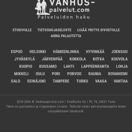
ETUSIVULLE
TIETOSUOJASELOSTE
LISÄÄ YRITYS SIVUSTOLLE
ANNA PALAUTETTA
ESPOO
HELSINKI
HÄMEENLINNA
HYVINKÄÄ
JOENSUU
JYVÄSKYLÄ
JÄRVENPÄÄ
KOKKOLA
KOTKA
KOUVOLA
KUOPIO
KUUSAMO
LAHTI
LAPPEENRANTA
LOHJA
MIKKELI
OULU
PORI
PORVOO
RAUMA
ROVANIEMI
SALO
SEINÄJOKI
TAMPERE
TURKU
VAASA
VANTAA
2018-2026 © Vanhuspalvelut.com | SiteWorks Oy | PL 79, 20521 Turku
Tämä on puolueeton ja riippumaton sivusto. Tarkista tiedot palveluntarjoajalta ennen
ostopäätöksen tekemistä.