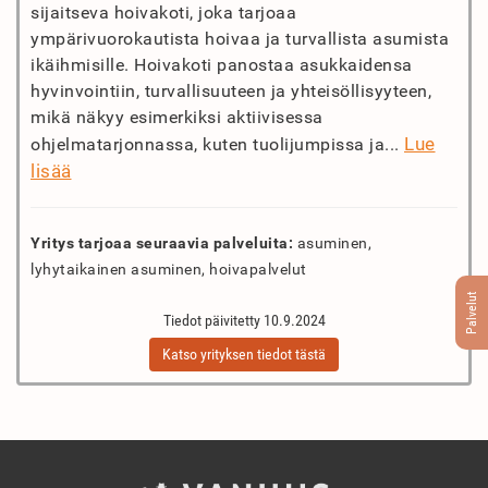
sijaitseva hoivakoti, joka tarjoaa
ympärivuorokautista hoivaa ja turvallista asumista
ikäihmisille. Hoivakoti panostaa asukkaidensa
hyvinvointiin, turvallisuuteen ja yhteisöllisyyteen,
mikä näkyy esimerkiksi aktiivisessa
Lue
ohjelmatarjonnassa, kuten tuolijumpissa ja...
lisää
Yritys tarjoaa seuraavia palveluita:
asuminen,
lyhytaikainen asuminen, hoivapalvelut
Palvelut
Tiedot päivitetty 10.9.2024
Katso yrityksen tiedot tästä