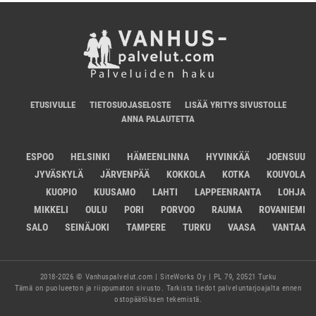
ETUSIVULLE
TIETOSUOJASELOSTE
LISÄÄ YRITYS SIVUSTOLLE
ANNA PALAUTETTA
ESPOO
HELSINKI
HÄMEENLINNA
HYVINKÄÄ
JOENSUU
JYVÄSKYLÄ
JÄRVENPÄÄ
KOKKOLA
KOTKA
KOUVOLA
KUOPIO
KUUSAMO
LAHTI
LAPPEENRANTA
LOHJA
MIKKELI
OULU
PORI
PORVOO
RAUMA
ROVANIEMI
SALO
SEINÄJOKI
TAMPERE
TURKU
VAASA
VANTAA
2018-2026 © Vanhuspalvelut.com | SiteWorks Oy | PL 79, 20521 Turku
Tämä on puolueeton ja riippumaton sivusto. Tarkista tiedot palveluntarjoajalta ennen
ostopäätöksen tekemistä.