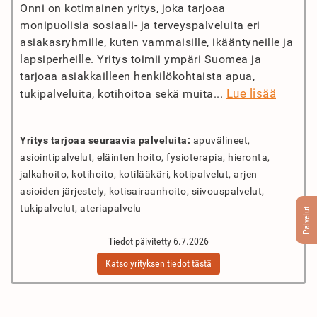
Onni on kotimainen yritys, joka tarjoaa
monipuolisia sosiaali- ja terveyspalveluita eri
asiakasryhmille, kuten vammaisille, ikääntyneille ja
lapsiperheille. Yritys toimii ympäri Suomea ja
tarjoaa asiakkailleen henkilökohtaista apua,
Lue lisää
tukipalveluita, kotihoitoa sekä muita...
Yritys tarjoaa seuraavia palveluita:
apuvälineet,
asiointipalvelut, eläinten hoito, fysioterapia, hieronta,
jalkahoito, kotihoito, kotilääkäri, kotipalvelut, arjen
asioiden järjestely, kotisairaanhoito, siivouspalvelut,
tukipalvelut, ateriapalvelu
Palvelut
Tiedot päivitetty 6.7.2026
Katso yrityksen tiedot tästä