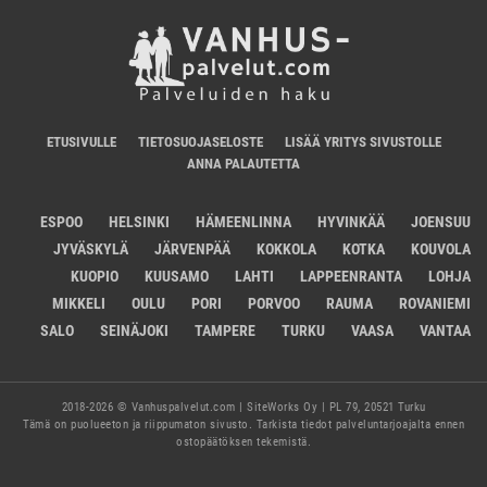
ETUSIVULLE
TIETOSUOJASELOSTE
LISÄÄ YRITYS SIVUSTOLLE
ANNA PALAUTETTA
ESPOO
HELSINKI
HÄMEENLINNA
HYVINKÄÄ
JOENSUU
JYVÄSKYLÄ
JÄRVENPÄÄ
KOKKOLA
KOTKA
KOUVOLA
KUOPIO
KUUSAMO
LAHTI
LAPPEENRANTA
LOHJA
MIKKELI
OULU
PORI
PORVOO
RAUMA
ROVANIEMI
SALO
SEINÄJOKI
TAMPERE
TURKU
VAASA
VANTAA
2018-2026 © Vanhuspalvelut.com | SiteWorks Oy | PL 79, 20521 Turku
Tämä on puolueeton ja riippumaton sivusto. Tarkista tiedot palveluntarjoajalta ennen
ostopäätöksen tekemistä.