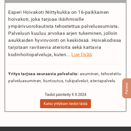
Esperi Hoivakoti Niittykukka on 16-paikkainen
hoivakoti, joka tarjoaa ikäihmisille
ympärivuorokautista tehostettua palveluasumista.
Palveluun kuuluu arvokas arjen tukeminen, jolloin
asukkaiden hyvinvointi on keskiössä. Hoivakodissa
tarjotaan ravitsevia aterioita sekä kattavia
Lue lisää
kodinhoitopalveluja, kuten...
Yritys tarjoaa seuraavia palveluita:
asuminen, tehostettu
palveluasuminen, kuntoutus, tukipalvelut, ateriapalvelu
Palvelut
Tiedot päivitetty 9.9.2024
Katso yrityksen tiedot tästä