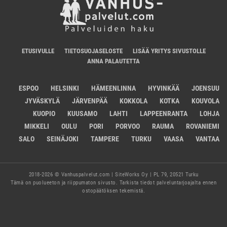
ETUSIVULLE
TIETOSUOJASELOSTE
LISÄÄ YRITYS SIVUSTOLLE
ANNA PALAUTETTA
ESPOO
HELSINKI
HÄMEENLINNA
HYVINKÄÄ
JOENSUU
JYVÄSKYLÄ
JÄRVENPÄÄ
KOKKOLA
KOTKA
KOUVOLA
KUOPIO
KUUSAMO
LAHTI
LAPPEENRANTA
LOHJA
MIKKELI
OULU
PORI
PORVOO
RAUMA
ROVANIEMI
SALO
SEINÄJOKI
TAMPERE
TURKU
VAASA
VANTAA
2018-2026 © Vanhuspalvelut.com | SiteWorks Oy | PL 79, 20521 Turku
Tämä on puolueeton ja riippumaton sivusto. Tarkista tiedot palveluntarjoajalta ennen
ostopäätöksen tekemistä.