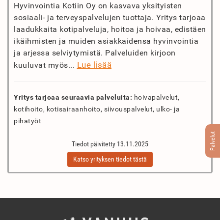
Hyvinvointia Kotiin Oy on kasvava yksityisten
sosiaali- ja terveyspalvelujen tuottaja. Yritys tarjoaa
laadukkaita kotipalveluja, hoitoa ja hoivaa, edistäen
ikäihmisten ja muiden asiakkaidensa hyvinvointia
ja arjessa selviytymistä. Palveluiden kirjoon
Lue lisää
kuuluvat myös...
Yritys tarjoaa seuraavia palveluita:
hoivapalvelut,
kotihoito, kotisairaanhoito, siivouspalvelut, ulko- ja
pihatyöt
Palvelut
Tiedot päivitetty 13.11.2025
Katso yrityksen tiedot tästä