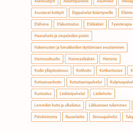
Asennustyöt
Asiointipalvelut
Asuminen
Ateria
Avustavat kotityöt
Digipalvelut ikääntyneille
Eläinte
Etähoiva
Etäkuntoutus
Etälääkäri
Fysioterapia
Haavahoito ja ompeleiden poisto
Hakemusten ja lomakkeiden täyttämisen avustaminen
Hammashuolto
Hammaslääkäri
Hieronta
Kodin ylläpitosiivous
Kotihoito
Kotikuntoutus
K
Kotisairaanhoito
Kotiuttamispalvelut
Kuljetuspalve
Kuntoutus
Lääkäripalvelut
Lääkehoito
Lemmikin hoito ja ulkoilutus
Liikkumisen tukeminen
Päivätoiminta
Ruuanlaitto
Siivouspalvelut
Tuki