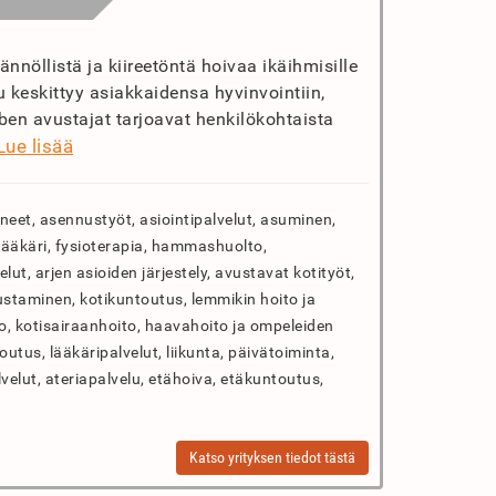
nnöllistä ja kiireetöntä hoivaa ikäihmisille
keskittyy asiakkaidensa hyvinvointiin,
en avustajat tarjoavat henkilökohtaista
Lue lisää
neet, asennustyöt, asiointipalvelut, asuminen,
tälääkäri, fysioterapia, hammashuolto,
lut, arjen asioiden järjestely, avustavat kotityöt,
taminen, kotikuntoutus, lemmikin hoito ja
to, kotisairaanhoito, haavahoito ja ompeleiden
outus, lääkäripalvelut, liikunta, päivätoiminta,
lvelut, ateriapalvelu, etähoiva, etäkuntoutus,
Katso yrityksen tiedot tästä