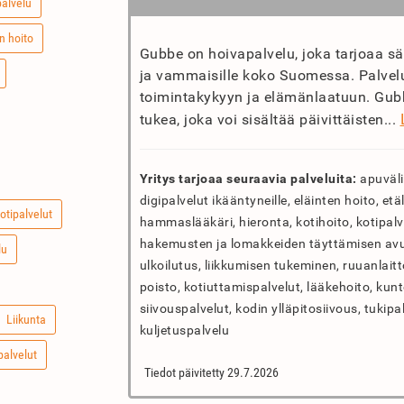
palvelu
n hoito
Gubbe on hoivapalvelu, joka tarjoaa sää
ja vammaisille koko Suomessa. Palvelu 
toimintakykyyn ja elämänlaatuun. Gubb
tukea, joka voi sisältää päivittäisten...
Yritys tarjoaa seuraavia palveluita:
apuväli
digipalvelut ikääntyneille, eläinten hoito, e
otipalvelut
hammaslääkäri, hieronta, kotihoito, kotipalve
hakemusten ja lomakkeiden täyttämisen avus
lu
ulkoilutus, liikkumisen tukeminen, ruuanlait
poisto, kotiuttamispalvelut, lääkehoito, kunt
siivouspalvelut, kodin ylläpitosiivous, tukipa
Liikunta
kuljetuspalvelu
palvelut
Tiedot päivitetty 29.7.2026