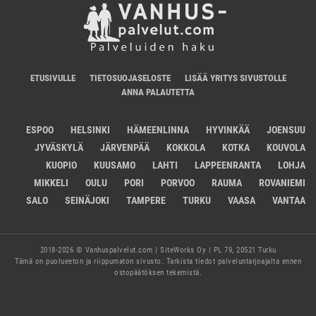
ETUSIVULLE
TIETOSUOJASELOSTE
LISÄÄ YRITYS SIVUSTOLLE
ANNA PALAUTETTA
ESPOO
HELSINKI
HÄMEENLINNA
HYVINKÄÄ
JOENSUU
JYVÄSKYLÄ
JÄRVENPÄÄ
KOKKOLA
KOTKA
KOUVOLA
KUOPIO
KUUSAMO
LAHTI
LAPPEENRANTA
LOHJA
MIKKELI
OULU
PORI
PORVOO
RAUMA
ROVANIEMI
SALO
SEINÄJOKI
TAMPERE
TURKU
VAASA
VANTAA
2018-2026 © Vanhuspalvelut.com | SiteWorks Oy | PL 79, 20521 Turku
Tämä on puolueeton ja riippumaton sivusto. Tarkista tiedot palveluntarjoajalta ennen
ostopäätöksen tekemistä.