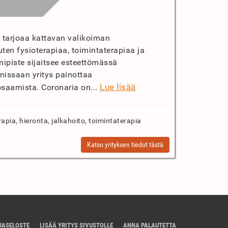
t tarjoaa kattavan valikoiman
uten fysioterapiaa, toimintaterapiaa ja
ipiste sijaitsee esteettömässä
issaan yritys painottaa
Lue lisää
osaamista. Coronaria on...
apia, hieronta, jalkahoito, toimintaterapia
Katso yrityksen tiedot tästä
JASELOSTE
LISÄÄ YRITYS SIVUSTOLLE
ANNA PALAUTETTA