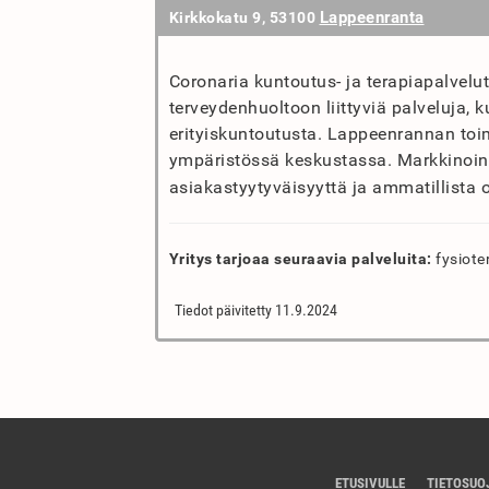
Lappeenranta
Kirkkokatu 9, 53100
Coronaria kuntoutus- ja terapiapalvelu
terveydenhuoltoon liittyviä palveluja, k
erityiskuntoutusta. Lappeenrannan toim
ympäristössä keskustassa. Markkinoinn
asiakastyytyväisyyttä ja ammatillista 
Yritys tarjoaa seuraavia palveluita:
fysioter
Tiedot päivitetty 11.9.2024
ETUSIVULLE
TIETOSUO