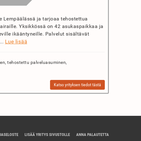
ee Lempäälässä ja tarjoaa tehostettua
sairaille. Yksikkössä on 42 asukaspaikkaa ja
lle ikääntyneille. Palvelut sisältävät
Lue lisää
...
n, tehostettu palveluasuminen,
Katso yrityksen tiedot tästä
JASELOSTE
LISÄÄ YRITYS SIVUSTOLLE
ANNA PALAUTETTA