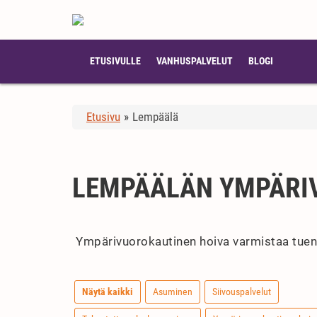
ETUSIVULLE
VANHUSPALVELUT
BLOGI
Etusivu
»
Lempäälä
LEMPÄÄLÄN YMPÄRI
Ympärivuorokautinen hoiva varmistaa tuen ja
Näytä kaikki
Asuminen
Siivouspalvelut