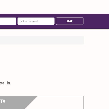
ajiin.
NTA