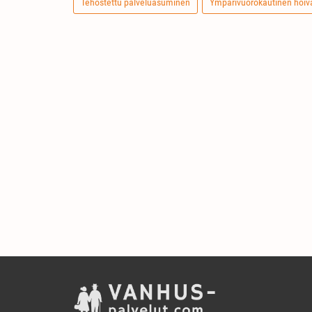
Tehostettu palveluasuminen
Ympärivuorokautinen hoiv