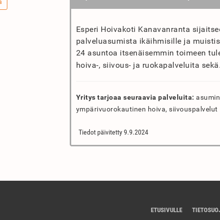
a
Esperi Hoivakoti Kanavanranta sijaits
palveluasumista ikäihmisille ja muisti
24 asuntoa itsenäisemmin toimeen tulevi
hoiva-, siivous- ja ruokapalveluita sekä
Yritys tarjoaa seuraavia palveluita:
asumine
ympärivuorokautinen hoiva, siivouspalvelut
Tiedot päivitetty 9.9.2024
ETUSIVULLE
TIETOSUO