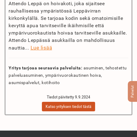
Attendo Leppä on hoivakoti, joka sijaitsee
rauhallisessa ympäristössä Leppävirran
kirkonkylällä. Se tarjoaa kodin sekä omatoimisille
kevyttä apua tarvitseville ikäihmisille että
ympärivuorokautista hoivaa tarvitseville asukkaille.
Attendo Leppässä asukkailla on mahdollisuus
Lue lisää
nauttia...
Yritys tarjoaa seuraavia palveluita:
asuminen, tehostettu
palveluasuminen, ympärivuorokautinen hoiva,
asumispalvelut, kotihoito
Palvelut
Tiedot päivitetty 9.9.2024
Katso yrityksen tiedot tästä