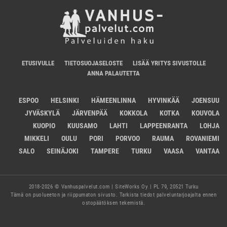
ETUSIVULLE
TIETOSUOJASELOSTE
LISÄÄ YRITYS SIVUSTOLLE
ANNA PALAUTETTA
ESPOO
HELSINKI
HÄMEENLINNA
HYVINKÄÄ
JOENSUU
JYVÄSKYLÄ
JÄRVENPÄÄ
KOKKOLA
KOTKA
KOUVOLA
KUOPIO
KUUSAMO
LAHTI
LAPPEENRANTA
LOHJA
MIKKELI
OULU
PORI
PORVOO
RAUMA
ROVANIEMI
SALO
SEINÄJOKI
TAMPERE
TURKU
VAASA
VANTAA
2018-2026 © Vanhuspalvelut.com | SiteWorks Oy | PL 79, 20521 Turku
Tämä on puolueeton ja riippumaton sivusto. Tarkista tiedot palveluntarjoajalta ennen
ostopäätöksen tekemistä.