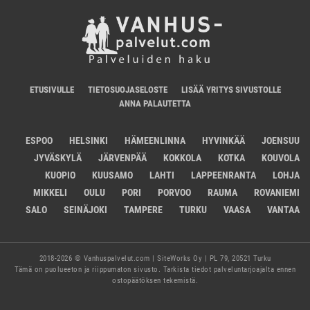
ETUSIVULLE
TIETOSUOJASELOSTE
LISÄÄ YRITYS SIVUSTOLLE
ANNA PALAUTETTA
ESPOO
HELSINKI
HÄMEENLINNA
HYVINKÄÄ
JOENSUU
JYVÄSKYLÄ
JÄRVENPÄÄ
KOKKOLA
KOTKA
KOUVOLA
KUOPIO
KUUSAMO
LAHTI
LAPPEENRANTA
LOHJA
MIKKELI
OULU
PORI
PORVOO
RAUMA
ROVANIEMI
SALO
SEINÄJOKI
TAMPERE
TURKU
VAASA
VANTAA
2018-2026 © Vanhuspalvelut.com | SiteWorks Oy | PL 79, 20521 Turku
Tämä on puolueeton ja riippumaton sivusto. Tarkista tiedot palveluntarjoajalta ennen
ostopäätöksen tekemistä.