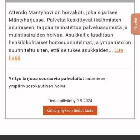
Attendo Mäntyhovi on hoivakoti, joka sijaitsee
Mäntyharjussa. Palvelut keskittyvät ikäihmisten
Palvelut
asumiseen, tarjoaa tehostettua palveluasumista ja
muistisairaiden hoivaa. Asukkaille laaditaan
henkilökohtaiset hoitosuunnitelmat, ja ympäristö on
Lue
suunniteltu siten, että se tukee asukkaiden...
lisää
Yritys tarjoaa seuraavia palveluita:
asuminen,
ympärivuorokautinen hoiva
Tiedot päivitetty 9.9.2024
Katso yrityksen tiedot tästä