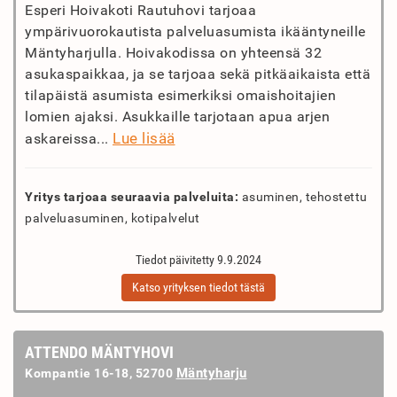
Esperi Hoivakoti Rautuhovi tarjoaa
ympärivuorokautista palveluasumista ikääntyneille
Mäntyharjulla. Hoivakodissa on yhteensä 32
asukaspaikkaa, ja se tarjoaa sekä pitkäaikaista että
tilapäistä asumista esimerkiksi omaishoitajien
lomien ajaksi. Asukkaille tarjotaan apua arjen
Lue lisää
askareissa...
Yritys tarjoaa seuraavia palveluita:
asuminen, tehostettu
palveluasuminen, kotipalvelut
Tiedot päivitetty 9.9.2024
Katso yrityksen tiedot tästä
ATTENDO MÄNTYHOVI
Mäntyharju
Kompantie 16-18, 52700