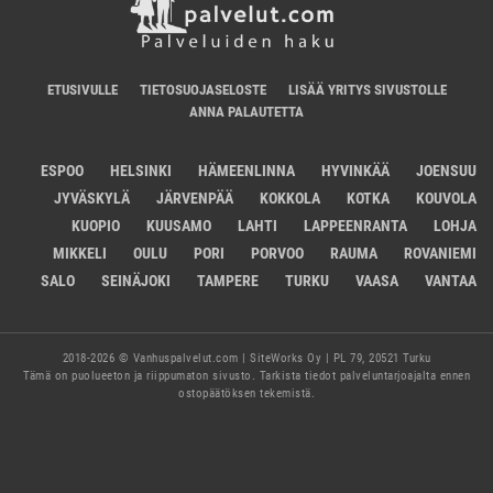
ETUSIVULLE
TIETOSUOJASELOSTE
LISÄÄ YRITYS SIVUSTOLLE
ANNA PALAUTETTA
ESPOO
HELSINKI
HÄMEENLINNA
HYVINKÄÄ
JOENSUU
JYVÄSKYLÄ
JÄRVENPÄÄ
KOKKOLA
KOTKA
KOUVOLA
KUOPIO
KUUSAMO
LAHTI
LAPPEENRANTA
LOHJA
MIKKELI
OULU
PORI
PORVOO
RAUMA
ROVANIEMI
SALO
SEINÄJOKI
TAMPERE
TURKU
VAASA
VANTAA
2018-2026 © Vanhuspalvelut.com | SiteWorks Oy | PL 79, 20521 Turku
Tämä on puolueeton ja riippumaton sivusto. Tarkista tiedot palveluntarjoajalta ennen
ostopäätöksen tekemistä.