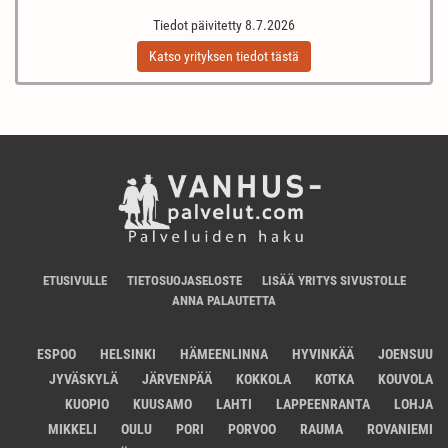
Tiedot päivitetty 8.7.2026
Katso yrityksen tiedot tästä
ETUSIVULLE
TIETOSUOJASELOSTE
LISÄÄ YRITYS SIVUSTOLLE
ANNA PALAUTETTA
ESPOO
HELSINKI
HÄMEENLINNA
HYVINKÄÄ
JOENSUU
JYVÄSKYLÄ
JÄRVENPÄÄ
KOKKOLA
KOTKA
KOUVOLA
KUOPIO
KUUSAMO
LAHTI
LAPPEENRANTA
LOHJA
MIKKELI
OULU
PORI
PORVOO
RAUMA
ROVANIEMI