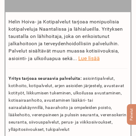
Helin Hoiva- ja Kotipalvelut tarjoaa monipuolisia
kotipalveluja Naantalissa ja lähialueilla. Yrityksen
taustalla on lähihoitaja, joka on erikoistunut
jalkahoitoon ja terveydenhoidollisiin palveluihin.
Palvelut sisältävät muun muassa kotisiivouksia,
Lue lisää
asiointi- ja ulkoiluapua sekä...
Yritys tarjoaa seuraavia palveluita:
asiointipalvelut,
kotihoito, kotipalvelut, arjen asioiden järjestely, avustavat
kotityöt, liikkumisen tukeminen, ulkoilussa avustaminen,
kotisairaanhoito, avustaminen lääkäri- tai
sairaalakäynnillä, haavahoito ja ompeleiden poisto,
Palvelut
lääkehoito, verenpaineen ja pulssin seuranta, verensokerin
seuranta, siivouspalvelut, perus- ja viikkosiivoukset,
ylläpitosiivoukset, tukipalvelut