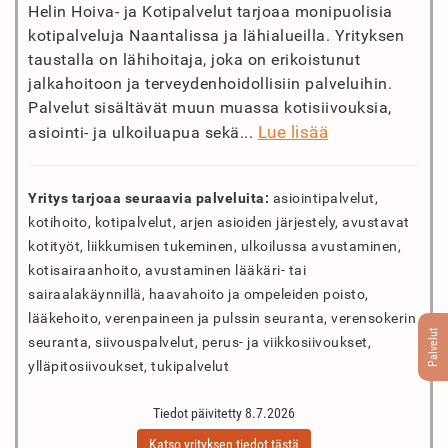
Helin Hoiva- ja Kotipalvelut tarjoaa monipuolisia
kotipalveluja Naantalissa ja lähialueilla. Yrityksen
taustalla on lähihoitaja, joka on erikoistunut
jalkahoitoon ja terveydenhoidollisiin palveluihin.
Palvelut sisältävät muun muassa kotisiivouksia,
Lue lisää
asiointi- ja ulkoiluapua sekä...
Yritys tarjoaa seuraavia palveluita:
asiointipalvelut,
kotihoito, kotipalvelut, arjen asioiden järjestely, avustavat
kotityöt, liikkumisen tukeminen, ulkoilussa avustaminen,
kotisairaanhoito, avustaminen lääkäri- tai
sairaalakäynnillä, haavahoito ja ompeleiden poisto,
lääkehoito, verenpaineen ja pulssin seuranta, verensokerin
Palvelut
seuranta, siivouspalvelut, perus- ja viikkosiivoukset,
ylläpitosiivoukset, tukipalvelut
Tiedot päivitetty 8.7.2026
Katso yrityksen tiedot tästä