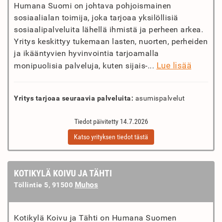
Humana Suomi on johtava pohjoismainen
sosiaalialan toimija, joka tarjoaa yksilöllisiä
sosiaalipalveluita lähellä ihmistä ja perheen arkea.
Yritys keskittyy tukemaan lasten, nuorten, perheiden
ja ikääntyvien hyvinvointia tarjoamalla
Lue lisää
monipuolisia palveluja, kuten sijais-...
Yritys tarjoaa seuraavia palveluita:
asumispalvelut
Tiedot päivitetty 14.7.2026
Katso yrityksen tiedot tästä
KOTIKYLÄ KOIVU JA TÄHTI
Muhos
Töllintie 5, 91500
Kotikylä Koivu ja Tähti on Humana Suomen