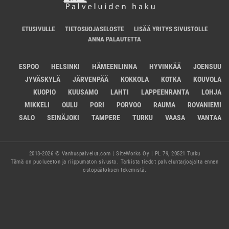
ETUSIVULLE
TIETOSUOJASELOSTE
LISÄÄ YRITYS SIVUSTOLLE
ANNA PALAUTETTA
ESPOO
HELSINKI
HÄMEENLINNA
HYVINKÄÄ
JOENSUU
JYVÄSKYLÄ
JÄRVENPÄÄ
KOKKOLA
KOTKA
KOUVOLA
KUOPIO
KUUSAMO
LAHTI
LAPPEENRANTA
LOHJA
MIKKELI
OULU
PORI
PORVOO
RAUMA
ROVANIEMI
SALO
SEINÄJOKI
TAMPERE
TURKU
VAASA
VANTAA
2018-2026 © Vanhuspalvelut.com | SiteWorks Oy | PL 79, 20521 Turku
Tämä on puolueeton ja riippumaton sivusto. Tarkista tiedot palveluntarjoajalta ennen
ostopäätöksen tekemistä.