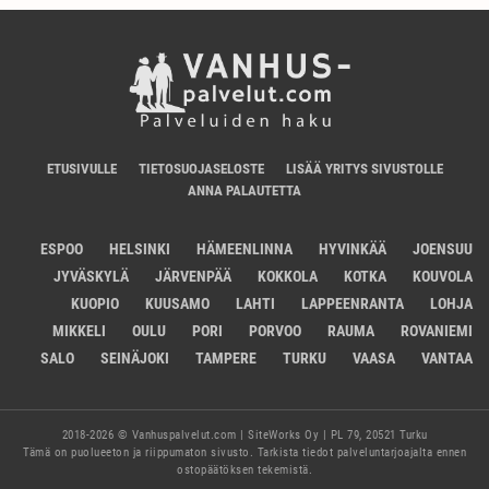
ETUSIVULLE
TIETOSUOJASELOSTE
LISÄÄ YRITYS SIVUSTOLLE
ANNA PALAUTETTA
ESPOO
HELSINKI
HÄMEENLINNA
HYVINKÄÄ
JOENSUU
JYVÄSKYLÄ
JÄRVENPÄÄ
KOKKOLA
KOTKA
KOUVOLA
KUOPIO
KUUSAMO
LAHTI
LAPPEENRANTA
LOHJA
MIKKELI
OULU
PORI
PORVOO
RAUMA
ROVANIEMI
SALO
SEINÄJOKI
TAMPERE
TURKU
VAASA
VANTAA
2018-2026 © Vanhuspalvelut.com | SiteWorks Oy | PL 79, 20521 Turku
Tämä on puolueeton ja riippumaton sivusto. Tarkista tiedot palveluntarjoajalta ennen
ostopäätöksen tekemistä.