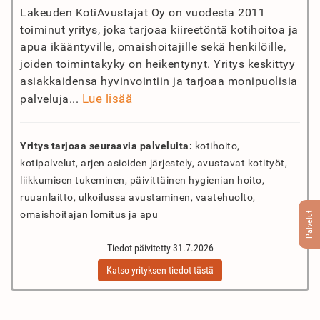
Lakeuden KotiAvustajat Oy on vuodesta 2011
toiminut yritys, joka tarjoaa kiireetöntä kotihoitoa ja
apua ikääntyville, omaishoitajille sekä henkilöille,
joiden toimintakyky on heikentynyt. Yritys keskittyy
asiakkaidensa hyvinvointiin ja tarjoaa monipuolisia
Lue lisää
palveluja...
Yritys tarjoaa seuraavia palveluita:
kotihoito,
kotipalvelut, arjen asioiden järjestely, avustavat kotityöt,
liikkumisen tukeminen, päivittäinen hygienian hoito,
ruuanlaitto, ulkoilussa avustaminen, vaatehuolto,
omaishoitajan lomitus ja apu
Palvelut
Tiedot päivitetty 31.7.2026
Katso yrityksen tiedot tästä