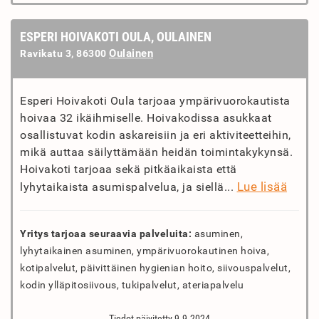
ESPERI HOIVAKOTI OULA, OULAINEN
Oulainen
Ravikatu 3, 86300
Esperi Hoivakoti Oula tarjoaa ympärivuorokautista
hoivaa 32 ikäihmiselle. Hoivakodissa asukkaat
osallistuvat kodin askareisiin ja eri aktiviteetteihin,
mikä auttaa säilyttämään heidän toimintakykynsä.
Hoivakoti tarjoaa sekä pitkäaikaista että
Lue lisää
lyhytaikaista asumispalvelua, ja siellä...
Yritys tarjoaa seuraavia palveluita:
asuminen,
lyhytaikainen asuminen, ympärivuorokautinen hoiva,
kotipalvelut, päivittäinen hygienian hoito, siivouspalvelut,
kodin ylläpitosiivous, tukipalvelut, ateriapalvelu
Tiedot päivitetty 9.9.2024