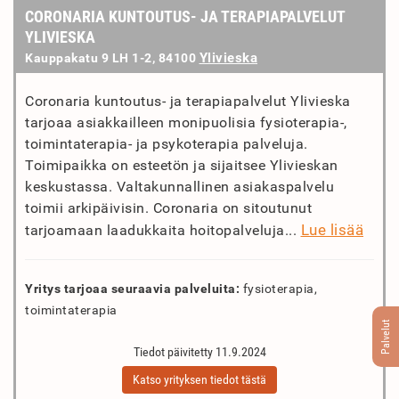
CORONARIA KUNTOUTUS- JA TERAPIAPALVELUT
YLIVIESKA
Ylivieska
Kauppakatu 9 LH 1-2, 84100
Coronaria kuntoutus- ja terapiapalvelut Ylivieska
tarjoaa asiakkailleen monipuolisia fysioterapia-,
toimintaterapia- ja psykoterapia palveluja.
Toimipaikka on esteetön ja sijaitsee Ylivieskan
keskustassa. Valtakunnallinen asiakaspalvelu
toimii arkipäivisin. Coronaria on sitoutunut
Lue lisää
tarjoamaan laadukkaita hoitopalveluja...
Yritys tarjoaa seuraavia palveluita:
fysioterapia,
toimintaterapia
Palvelut
Tiedot päivitetty 11.9.2024
Katso yrityksen tiedot tästä