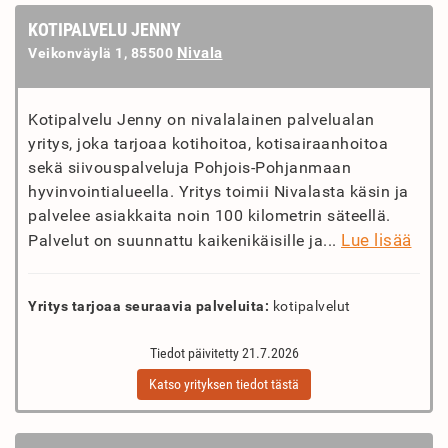
KOTIPALVELU JENNY
Nivala
Veikonväylä 1, 85500
Kotipalvelu Jenny on nivalalainen palvelualan
yritys, joka tarjoaa kotihoitoa, kotisairaanhoitoa
sekä siivouspalveluja Pohjois-Pohjanmaan
hyvinvointialueella. Yritys toimii Nivalasta käsin ja
palvelee asiakkaita noin 100 kilometrin säteellä.
Lue lisää
Palvelut on suunnattu kaikenikäisille ja...
Yritys tarjoaa seuraavia palveluita:
kotipalvelut
Tiedot päivitetty 21.7.2026
Katso yrityksen tiedot tästä