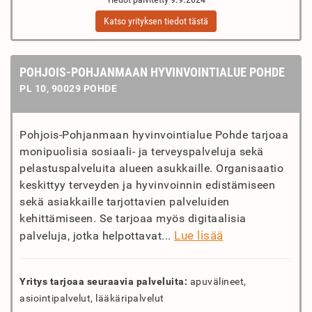
Katso yrityksen tiedot tästä
POHJOIS-POHJANMAAN HYVINVOINTIALUE POHDE
PL 10, 90029 POHDE
Pohjois-Pohjanmaan hyvinvointialue Pohde tarjoaa
monipuolisia sosiaali- ja terveyspalveluja sekä
pelastuspalveluita alueen asukkaille. Organisaatio
keskittyy terveyden ja hyvinvoinnin edistämiseen
sekä asiakkaille tarjottavien palveluiden
kehittämiseen. Se tarjoaa myös digitaalisia
Lue lisää
palveluja, jotka helpottavat...
Yritys tarjoaa seuraavia palveluita:
apuvälineet,
asiointipalvelut, lääkäripalvelut