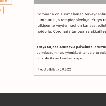
hmäkoti
a
Coronaria on suomalainen terveydenhuol
kuntoutus- ja terapiapalveluja. Yritys t
julkisen terveydenhuollon kanssa, edis
hoidolla. Coronaria tarjoaa asiakkaille
Yritys tarjoaa seuraavia palveluita:
asumine
palveluasuminen, ryhmäkoti, tehostettu pal
omaishoitajan lomitus ja apu
Tiedot päivitetty 5.8.2026