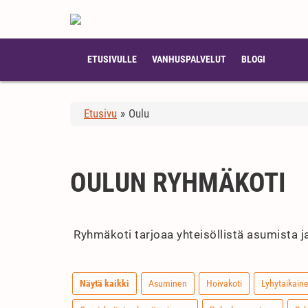
ETUSIVULLE
VANHUSPALVELUT
BLOGI
Etusivu
»
Oulu
OULUN RYHMÄKOTI
Ryhmäkoti tarjoaa yhteisöllistä asumista ja
Näytä kaikki
Asuminen
Hoivakoti
Lyhytaikain