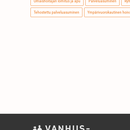
Omaishoitajan lomitus ja apu
Palveluasuminen
Ry
Tehostettu palveluasuminen
Ympärivuorokautinen hoiv