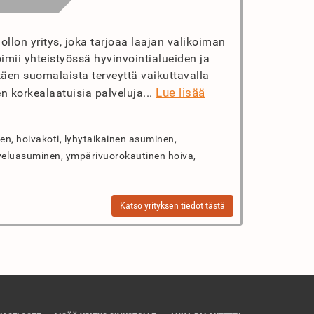
lon yritys, joka tarjoaa laajan valikoiman
oimii yhteistyössä hyvinvointialueiden ja
täen suomalaista terveyttä vaikuttavalla
Lue lisää
en korkealaatuisia palveluja...
n, hoivakoti, lyhytaikainen asuminen,
veluasuminen, ympärivuorokautinen hoiva,
Katso yrityksen tiedot tästä