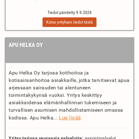
Tiedot päivitetty 9.9.2024
Katso yrityksen tiedot tästä
APU HELKA OY
Apu Helka Oy tarjoaa kotihoitoa ja
kotisairaanhoitoa asiakkaille, jotka tarvitsevat apua
arjessaan sairauden tai alentuneen
toimintakykynsä vuoksi. Yritys keskittyy
asiakkaidensa elämänhallinnan tukemiseen ja
turvallisen asumisen mahdollistamiseen omassa
Lue lisää
kodissa. Apu Helka...
Yritys tarjoaa seuraavia palveluita:
asiointipalvelut,