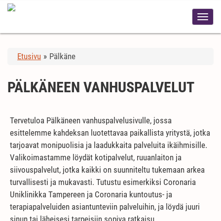
Etusivu
»
Pälkäne
PÄLKÄNEEN VANHUSPALVELUT
Tervetuloa Pälkäneen vanhuspalvelusivulle, jossa
esittelemme kahdeksan luotettavaa paikallista yritystä, jotka
tarjoavat monipuolisia ja laadukkaita palveluita ikäihmisille.
Valikoimastamme löydät kotipalvelut, ruuanlaiton ja
siivouspalvelut, jotka kaikki on suunniteltu tukemaan arkea
turvallisesti ja mukavasti. Tutustu esimerkiksi Coronaria
Uniklinikka Tampereen ja Coronaria kuntoutus- ja
terapiapalveluiden asiantunteviin palveluihin, ja löydä juuri
sinun tai läheisesi tarpeisiin sopiva ratkaisu.