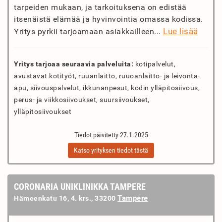
tarpeiden mukaan, ja tarkoituksena on edistää
itsenäistä elämää ja hyvinvointia omassa kodissa.
Lue lisää
Yritys pyrkii tarjoamaan asiakkailleen...
Yritys tarjoaa seuraavia palveluita:
kotipalvelut,
avustavat kotityöt, ruuanlaitto, ruuoanlaitto- ja leivonta-
apu, siivouspalvelut, ikkunanpesut, kodin ylläpitosiivous,
perus- ja viikkosiivoukset, suursiivoukset,
ylläpitosiivoukset
Tiedot päivitetty 27.1.2025
Katso yrityksen tiedot tästä
CORONARIA UNIKLINIKKA TAMPERE
Tampere
Hämeenkatu 16, 4. krs., 33200