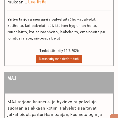
Lue lisää
mukaan...
Yritys tarjoaa seuraavia palveluita:
hoivapalvelut,
kotihoito, kotipalvelut, päivittäinen hygienian hoito,
ruuanlaitto, kotisairaanhoito, lääkehoito, omaishoitajan
lomitus ja apu, siivouspalvelut
Tiedot päivitetty 15.7.2026
Katso yrityksen tiedot tästä
MAJ
MAJ tarjoaa kauneus- ja hyvinvointipalveluja
suoraan asiakkaan kotiin. Palvelut sisältävät
jalkahoidot, parturi-kampaajan, kosmetologin ja