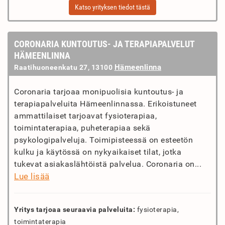
Katso yrityksen tiedot tästä
CORONARIA KUNTOUTUS- JA TERAPIAPALVELUT
HÄMEENLINNA
Hämeenlinna
Raatihuoneenkatu 27, 13100
Coronaria tarjoaa monipuolisia kuntoutus- ja
terapiapalveluita Hämeenlinnassa. Erikoistuneet
ammattilaiset tarjoavat fysioterapiaa,
toimintaterapiaa, puheterapiaa sekä
psykologipalveluja. Toimipisteessä on esteetön
kulku ja käytössä on nykyaikaiset tilat, jotka
tukevat asiakaslähtöistä palvelua. Coronaria on...
Lue lisää
Yritys tarjoaa seuraavia palveluita:
fysioterapia,
toimintaterapia