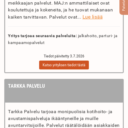
Palvelut
meikkaajan palvelut. MAJ:n ammattilaiset ovat
koulutettuja ja kokeneita, ja he tuovat mukanaan
Lue lisää
kaiken tarvittavan. Palvelut ovat...
Yritys tarjoaa seuraavia palveluita:
jalkahoito, parturi- ja
kampaamopalvelut
Tiedot päivitetty 3.7.2026
Katso yrityksen tiedot tästä
TARKKA PALVELU
Tarkka Palvelu tarjoaa monipuolisia kotihoito- ja
avustamispalveluja ikääntyneille ja muille
avuntarvitsijoille. Palvelut räätälöidään asiakkaiden