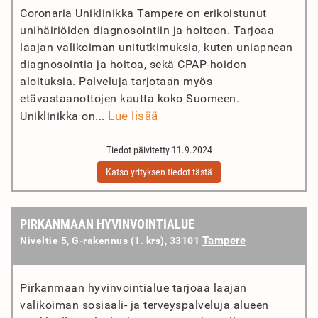
Coronaria Uniklinikka Tampere on erikoistunut
unihäiriöiden diagnosointiin ja hoitoon. Tarjoaa
laajan valikoiman unitutkimuksia, kuten uniapnean
diagnosointia ja hoitoa, sekä CPAP-hoidon
aloituksia. Palveluja tarjotaan myös
etävastaanottojen kautta koko Suomeen.
Lue lisää
Uniklinikka on...
Tiedot päivitetty 11.9.2024
Katso yrityksen tiedot tästä
PIRKANMAAN HYVINVOINTIALUE
Tampere
Niveltie 5, G-rakennus (1. krs), 33101
Pirkanmaan hyvinvointialue tarjoaa laajan
valikoiman sosiaali- ja terveyspalveluja alueen