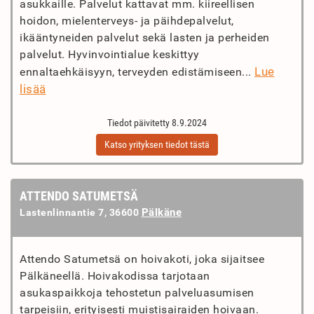
asukkaille. Palvelut kattavat mm. kiireellisen
hoidon, mielenterveys- ja päihdepalvelut,
ikääntyneiden palvelut sekä lasten ja perheiden
palvelut. Hyvinvointialue keskittyy
Lue
ennaltaehkäisyyn, terveyden edistämiseen...
lisää
Tiedot päivitetty 8.9.2024
Katso yrityksen tiedot tästä
ATTENDO SATUMETSÄ
Pälkäne
Lastenlinnantie 7, 36600
Attendo Satumetsä on hoivakoti, joka sijaitsee
Pälkäneellä. Hoivakodissa tarjotaan
asukaspaikkoja tehostetun palveluasumisen
tarpeisiin, erityisesti muistisairaiden hoivaan.