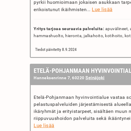
pyrkii huomioimaan jokaisen asukkaan tarpe
Lue lisää
erikoistunut ikäihmisten...
Yritys tarjoaa seuraavia palveluita:
apuvälineet, 
hammashuolto, hieronta, jalkahoito, kotihoito, koti
Tiedot päivitetty 8.9.2024
ETELÄ-POHJANMAAN HYVINVOINTIA
Seinäjoki
Hanneksenrinne 7, 60220
Etelä-Pohjanmaan hyvinvointialue vastaa sos
pelastuspalveluiden järjestämisestä alueella
ikäryhmät ja erityistarpeet, sisältäen muun
riippuvuushoidon palveluita sekä ikääntyneid
Lue lisää