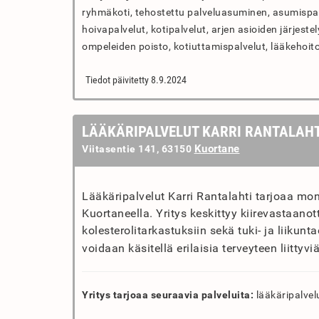
ryhmäkoti, tehostettu palveluasuminen, asumispalve
hoivapalvelut, kotipalvelut, arjen asioiden järjeste
ompeleiden poisto, kotiuttamispalvelut, lääkehoito
Tiedot päivitetty 8.9.2024
LÄÄKÄRIPALVELUT KARRI RANTALAHT
Kuortane
Viitasentie 141, 63150
Lääkäripalvelut Karri Rantalahti tarjoaa mon
Kuortaneella. Yritys keskittyy kiirevastaanot
kolesterolitarkastuksiin sekä tuki- ja liiku
voidaan käsitellä erilaisia terveyteen liittyviä
Yritys tarjoaa seuraavia palveluita:
lääkäripalvel