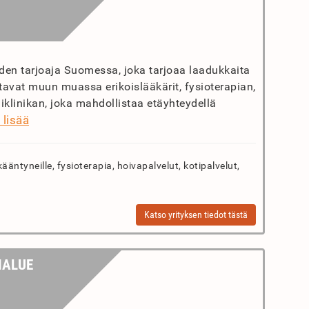
den tarjoaja Suomessa, joka tarjoaa laadukkaita
attavat muun muassa erikoislääkärit, fysioterapian,
iklinikan, joka mahdollistaa etäyhteydellä
 lisää
kääntyneille, fysioterapia, hoivapalvelut, kotipalvelut,
Katso yrityksen tiedot tästä
IALUE