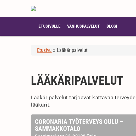
ETUSIVULLE
VANHUSPALVELUT
BLOGI
Etusivu
»
Lääkäripalvelut
LÄÄKÄRIPALVELUT
Lääkäripalvelut tarjoavat kattavaa terveyde
lääkärit.
CORONARIA TYÖTERVEYS OULU –
SAMMAKKOTALO