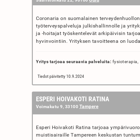
Oulu
Saaristonkatu 22, 90100
Coronaria on suomalainen terveydenhuollon y
työterveyspalveluja julkishallinnolle ja yrit
ja -hoitajat työskentelevät arkipäivisin tar
hyvinvointiin. Yrityksen tavoitteena on luoda
Yritys tarjoaa seuraavia palveluita:
fysioterapia, 
Tiedot päivitetty 10.9.2024
ESPERI HOIVAKOTI RATINA
Tampere
Voimakatu 9, 33100
Esperi Hoivakoti Ratina tarjoaa ympärivuoro
muistisairaille Tampereen keskustan tuntu