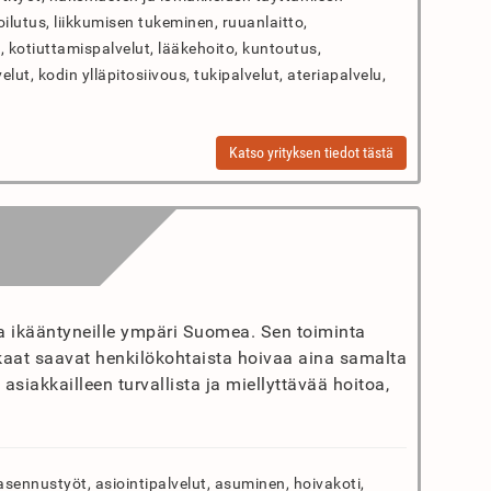
ilutus, liikkumisen tukeminen, ruuanlaitto,
 kotiuttamispalvelut, lääkehoito, kuntoutus,
elut, kodin ylläpitosiivous, tukipalvelut, ateriapalvelu,
Katso yrityksen tiedot tästä
ta ikääntyneille ympäri Suomea. Sen toiminta
kaat saavat henkilökohtaista hoivaa aina samalta
asiakkailleen turvallista ja miellyttävää hoitoa,
asennustyöt, asiointipalvelut, asuminen, hoivakoti,