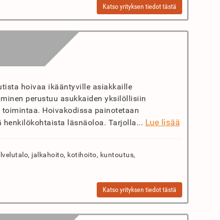
Katso yrityksen tiedot tästä
ista hoivaa ikääntyville asiakkaille
minen perustuu asukkaiden yksilöllisiin
sa toimintaa. Hoivakodissa painotetaan
Lue lisää
enkilökohtaista läsnäoloa. Tarjolla...
elutalo, jalkahoito, kotihoito, kuntoutus,
Katso yrityksen tiedot tästä