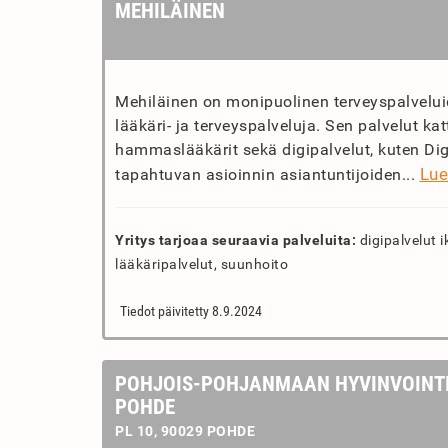
MEHILÄINEN
Mehiläinen on monipuolinen terveyspalvelui
lääkäri- ja terveyspalveluja. Sen palvelut k
hammaslääkärit sekä digipalvelut, kuten Dig
Lue
tapahtuvan asioinnin asiantuntijoiden...
Yritys tarjoaa seuraavia palveluita:
digipalvelut i
lääkäripalvelut, suunhoito
Tiedot päivitetty 8.9.2024
POHJOIS-POHJANMAAN HYVINVOINT
POHDE
PL 10, 90029 POHDE