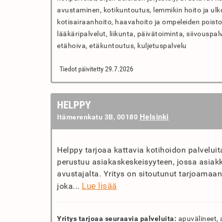
avustaminen, kotikuntoutus, lemmikin hoito ja ulko
kotisairaanhoito, haavahoito ja ompeleiden poisto,
lääkäripalvelut, liikunta, päivätoiminta, siivouspalv
etähoiva, etäkuntoutus, kuljetuspalvelu
Tiedot päivitetty 29.7.2026
HELPPY
Helsinki
Itämerenkatu 3B, 00180
Helppy tarjoaa kattavia kotihoidon palvelui
perustuu asiakaskeskeisyyteen, jossa asiak
avustajalta. Yritys on sitoutunut tarjoamaan 
Lue lisää
joka...
Yritys tarjoaa seuraavia palveluita:
apuvälineet, 