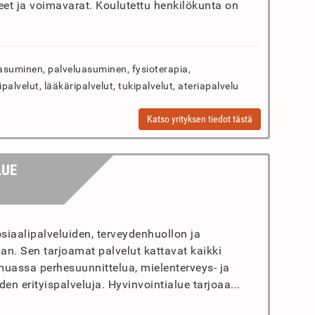
et ja voimavarat. Koulutettu henkilökunta on
asuminen, palveluasuminen, fysioterapia,
palvelut, lääkäripalvelut, tukipalvelut, ateriapalvelu
Katso yrityksen tiedot tästä
LUE
iaalipalveluiden, terveydenhuollon ja
an. Sen tarjoamat palvelut kattavat kaikki
 muassa perhesuunnittelua, mielenterveys- ja
en erityispalveluja. Hyvinvointialue tarjoaa...