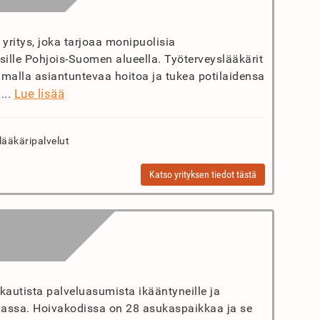
ritys, joka tarjoaa monipuolisia
yksille Pohjois-Suomen alueella. Työterveyslääkärit
joamalla asiantuntevaa hoitoa ja tukea potilaidensa
Lue lisää
...
lääkäripalvelut
Katso yrityksen tiedot tästä
kautista palveluasumista ikääntyneille ja
massa. Hoivakodissa on 28 asukaspaikkaa ja se