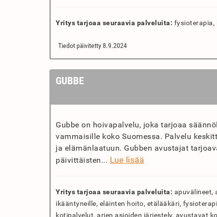
Yritys tarjoaa seuraavia palveluita:
fysioterapia,
Tiedot päivitetty 8.9.2024
GUBBE
Gubbe on hoivapalvelu, joka tarjoaa säännölli
vammaisille koko Suomessa. Palvelu keskitt
ja elämänlaatuun. Gubben avustajat tarjoava
Lue lisää
päivittäisten...
Yritys tarjoaa seuraavia palveluita:
apuvälineet, 
ikääntyneille, eläinten hoito, etälääkäri, fysiote
kotipalvelut, arjen asioiden järjestely, avustavat