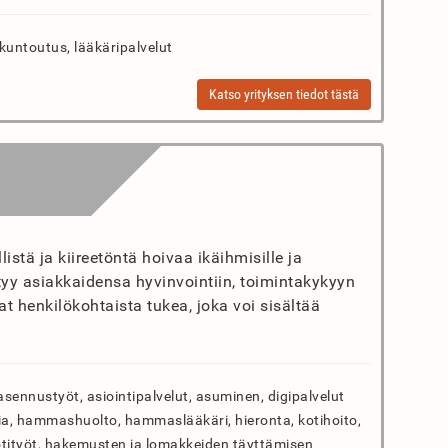
 kuntoutus, lääkäripalvelut
Katso yrityksen tiedot tästä
stä ja kiireetöntä hoivaa ikäihmisille ja
yy asiakkaidensa hyvinvointiin, toimintakykyyn
t henkilökohtaista tukea, joka voi sisältää
asennustyöt, asiointipalvelut, asuminen, digipalvelut
rapia, hammashuolto, hammaslääkäri, hieronta, kotihoito,
 kotityöt, hakemusten ja lomakkeiden täyttämisen