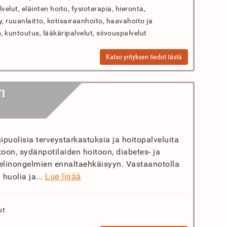
lut, eläinten hoito, fysioterapia, hieronta,
ly, ruuanlaitto, kotisairaanhoito, haavahoito ja
, kuntoutus, lääkäripalvelut, siivouspalvelut
Katso yrityksen tiedot tästä
I
ipuolisia terveystarkastuksia ja hoitopalveluita
toon, sydänpotilaiden hoitoon, diabetes- ja
ntaelinongelmien ennaltaehkäisyyn. Vastaanotolla
Lue lisää
 huolia ja...
ut