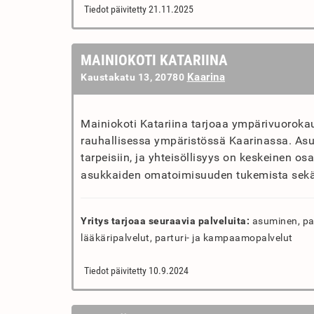
Tiedot päivitetty 21.11.2025
MAINIOKOTI KATARIINA
Kaarina
Kaustakatu 13, 20780
Mainiokoti Katariina tarjoaa ympärivuorokaut
rauhallisessa ympäristössä Kaarinassa. Asu
tarpeisiin, ja yhteisöllisyys on keskeinen o
asukkaiden omatoimisuuden tukemista sekä h
Yritys tarjoaa seuraavia palveluita:
asuminen, palv
lääkäripalvelut, parturi- ja kampaamopalvelut
Tiedot päivitetty 10.9.2024