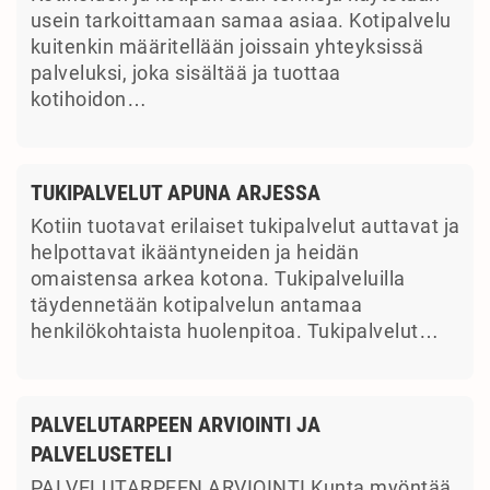
usein tarkoittamaan samaa asiaa. Kotipalvelu
kuitenkin määritellään joissain yhteyksissä
palveluksi, joka sisältää ja tuottaa
kotihoidon…
TUKIPALVELUT APUNA ARJESSA
Kotiin tuotavat erilaiset tukipalvelut auttavat ja
helpottavat ikääntyneiden ja heidän
omaistensa arkea kotona. Tukipalveluilla
täydennetään kotipalvelun antamaa
henkilökohtaista huolenpitoa. Tukipalvelut…
PALVELUTARPEEN ARVIOINTI JA
PALVELUSETELI
PALVELUTARPEEN ARVIOINTI Kunta myöntää