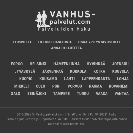
ETUSIVULLE
TIETOSUOJASELOSTE
LISÄÄ YRITYS SIVUSTOLLE
ANNA PALAUTETTA
ESPOO
HELSINKI
HÄMEENLINNA
HYVINKÄÄ
JOENSUU
JYVÄSKYLÄ
JÄRVENPÄÄ
KOKKOLA
KOTKA
KOUVOLA
KUOPIO
KUUSAMO
LAHTI
LAPPEENRANTA
LOHJA
MIKKELI
OULU
PORI
PORVOO
RAUMA
ROVANIEMI
SALO
SEINÄJOKI
TAMPERE
TURKU
VAASA
VANTAA
2018-2026 © Vanhuspalvelut.com | SiteWorks Oy | PL 79, 20521 Turku
Tämä on puolueeton ja riippumaton sivusto. Tarkista tiedot palveluntarjoajalta ennen
ostopäätöksen tekemistä.