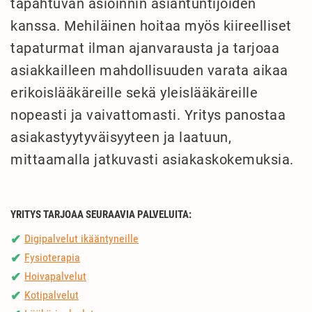
tapahtuvan asioinnin asiantuntijoiden
kanssa. Mehiläinen hoitaa myös kiireelliset
tapaturmat ilman ajanvarausta ja tarjoaa
asiakkailleen mahdollisuuden varata aikaa
erikoislääkäreille sekä yleislääkäreille
nopeasti ja vaivattomasti. Yritys panostaa
asiakastyytyväisyyteen ja laatuun,
mittaamalla jatkuvasti asiakaskokemuksia.
YRITYS TARJOAA SEURAAVIA PALVELUITA:
Digipalvelut ikääntyneille
✔
Fysioterapia
✔
Hoivapalvelut
✔
Kotipalvelut
✔