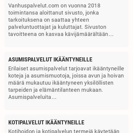
Vanhuspalvelut.com on vuonna 2018
toimintansa aloittanut sivusto, jonka
tarkoituksena on saattaa yhteen
palveluntuottajat ja kuluttajat. Sivuston
tavoitteena on kasvaa kävijämäärältään…
ASUMISPALVELUT IKÄÄNTYNEILLE
Erilaiset asumispalvelut tarjoavat ikääntyneille
koteja ja asumismuotoja, joissa avun ja hoivan
määrä mukautuu ikääntyneen yksilöllisten
tarpeiden ja elämäntilanteen mukaan.
Asumispalveluita…
KOTIPALVELUT IKÄÄNTYNEILLE
Kotihoidon ja kotipalvelun termejä käytetään