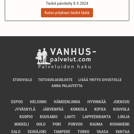
Tiedot päivitetty 8.9.2024
Katso yrityksen tiedot tästä
ETUSIVULLE
TIETOSUOJASELOSTE
LISÄÄ YRITYS SIVUSTOLLE
ANNA PALAUTETTA
ESPOO
HELSINKI
HÄMEENLINNA
HYVINKÄÄ
JOENSUU
JYVÄSKYLÄ
JÄRVENPÄÄ
KOKKOLA
KOTKA
KOUVOLA
KUOPIO
KUUSAMO
LAHTI
LAPPEENRANTA
LOHJA
MIKKELI
OULU
PORI
PORVOO
RAUMA
ROVANIEMI
SALO
SEINÄJOKI
TAMPERE
TURKU
VAASA
VANTAA