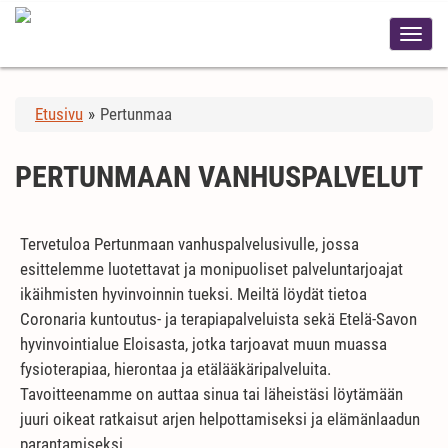
Etusivu
»
Pertunmaa
PERTUNMAAN VANHUSPALVELUT
Tervetuloa Pertunmaan vanhuspalvelusivulle, jossa
esittelemme luotettavat ja monipuoliset palveluntarjoajat
ikäihmisten hyvinvoinnin tueksi. Meiltä löydät tietoa
Coronaria kuntoutus- ja terapiapalveluista sekä Etelä-Savon
hyvinvointialue Eloisasta, jotka tarjoavat muun muassa
fysioterapiaa, hierontaa ja etälääkäripalveluita.
Tavoitteenamme on auttaa sinua tai läheistäsi löytämään
juuri oikeat ratkaisut arjen helpottamiseksi ja elämänlaadun
parantamiseksi.