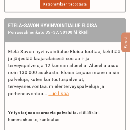
Katso yrityksen tiedot tästä
ETELÄ-SAVON HYVINVOINTIALUE ELOISA
Mikkeli
Porrassalmenkatu 35–37, 50100
Palvelut
Etelä-Savon hyvinvointialue Eloisa tuottaa, kehittää
ja järjestää laaja-alaisesti sosiaali- ja
terveyspalveluja 12 kunnan alueella. Alueella asuu
noin 130 000 asukasta. Eloisa tarjoaa monenlaisia
palveluja, kuten kuntoutuspalvelut,
terveysneuvontaa, mielenterveyspalveluja ja
Lue lisää
perheneuvontaa...
Yritys tarjoaa seuraavia palveluita:
etälääkäri,
hammashuolto, kuntoutus