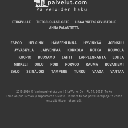
ETUSIVULLE
TIETOSUOJASELOSTE
LISÄÄ YRITYS SIVUSTOLLE
ANNA PALAUTETTA
ESPOO
HELSINKI
HÄMEENLINNA
HYVINKÄÄ
JOENSUU
JYVÄSKYLÄ
JÄRVENPÄÄ
KOKKOLA
KOTKA
KOUVOLA
KUOPIO
KUUSAMO
LAHTI
LAPPEENRANTA
LOHJA
MIKKELI
OULU
PORI
PORVOO
RAUMA
ROVANIEMI
SALO
SEINÄJOKI
TAMPERE
TURKU
VAASA
VANTAA
2018-2026 © Vanhuspalvelut.com | SiteWorks Oy | PL 79, 20521 Turku
Tämä on puolueeton ja riippumaton sivusto. Tarkista tiedot palveluntarjoajalta ennen
ostopäätöksen tekemistä.