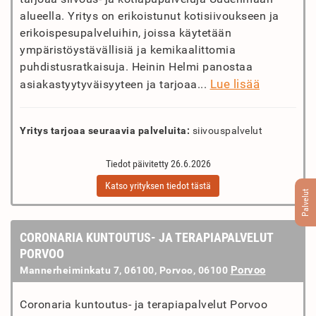
alueella. Yritys on erikoistunut kotisiivoukseen ja
erikoispesupalveluihin, joissa käytetään
ympäristöystävällisiä ja kemikaalittomia
puhdistusratkaisuja. Heinin Helmi panostaa
Lue lisää
asiakastyytyväisyyteen ja tarjoaa...
Yritys tarjoaa seuraavia palveluita:
siivouspalvelut
Tiedot päivitetty 26.6.2026
Katso yrityksen tiedot tästä
Palvelut
CORONARIA KUNTOUTUS- JA TERAPIAPALVELUT
PORVOO
Porvoo
Mannerheiminkatu 7, 06100, Porvoo, 06100
Coronaria kuntoutus- ja terapiapalvelut Porvoo