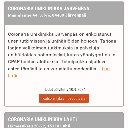
CORONARIA UNIKLINIKKA JÄRVENPÄÄ
Järvenpää
Mannilantie 44, 3. krs, 04400
Coronaria Uniklinikka Järvenpää on erikoistunut
unen tutkimiseen ja unihäiriöiden hoitoon. Tarjoaa
laajan valikoiman tutkimuksia ja palveluja
unihäiriöiden hoitamiseksi, kuten yöpolygrafiaa ja
CPAP-hoidon aloituksia. Toimipaikka sijaitsee
Lue
esteettömästi ja on varustettu modernilla...
lisää
Tiedot päivitetty 10.9.2024
Katso yrityksen tiedot tästä
CORONARIA UNIKLINIKKA LAHTI
Lahti
Hämeenkatu 20-22, 15110