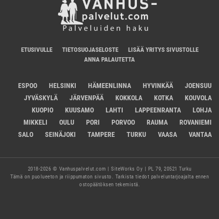
ETUSIVULLE
TIETOSUOJASELOSTE
LISÄÄ YRITYS SIVUSTOLLE
ANNA PALAUTETTA
ESPOO
HELSINKI
HÄMEENLINNA
HYVINKÄÄ
JOENSUU
JYVÄSKYLÄ
JÄRVENPÄÄ
KOKKOLA
KOTKA
KOUVOLA
KUOPIO
KUUSAMO
LAHTI
LAPPEENRANTA
LOHJA
MIKKELI
OULU
PORI
PORVOO
RAUMA
ROVANIEMI
SALO
SEINÄJOKI
TAMPERE
TURKU
VAASA
VANTAA
2018-2026 © Vanhuspalvelut.com | SiteWorks Oy | PL 79, 20521 Turku
Tämä on puolueeton ja riippumaton sivusto. Tarkista tiedot palveluntarjoajalta ennen
ostopäätöksen tekemistä.