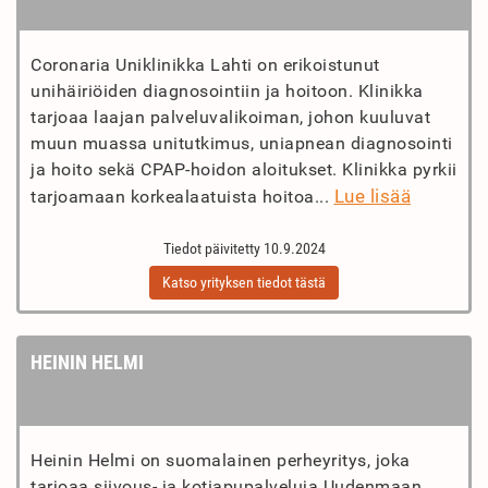
Coronaria Uniklinikka Lahti on erikoistunut
unihäiriöiden diagnosointiin ja hoitoon. Klinikka
tarjoaa laajan palveluvalikoiman, johon kuuluvat
muun muassa unitutkimus, uniapnean diagnosointi
ja hoito sekä CPAP-hoidon aloitukset. Klinikka pyrkii
Lue lisää
tarjoamaan korkealaatuista hoitoa...
Tiedot päivitetty 10.9.2024
Katso yrityksen tiedot tästä
HEININ HELMI
Heinin Helmi on suomalainen perheyritys, joka
tarjoaa siivous- ja kotiapupalveluja Uudenmaan