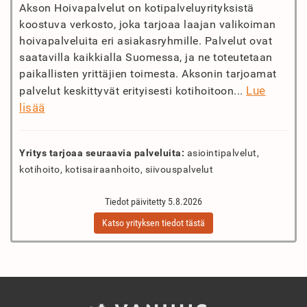
Akson Hoivapalvelut on kotipalveluyrityksistä
koostuva verkosto, joka tarjoaa laajan valikoiman
hoivapalveluita eri asiakasryhmille. Palvelut ovat
saatavilla kaikkialla Suomessa, ja ne toteutetaan
paikallisten yrittäjien toimesta. Aksonin tarjoamat
Lue
palvelut keskittyvät erityisesti kotihoitoon...
lisää
Yritys tarjoaa seuraavia palveluita:
asiointipalvelut,
kotihoito, kotisairaanhoito, siivouspalvelut
Tiedot päivitetty 5.8.2026
Katso yrityksen tiedot tästä