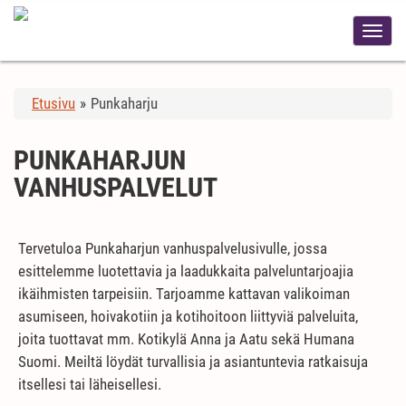
Etusivu
»
Punkaharju
PUNKAHARJUN
VANHUSPALVELUT
Tervetuloa Punkaharjun vanhuspalvelusivulle, jossa
esittelemme luotettavia ja laadukkaita palveluntarjoajia
ikäihmisten tarpeisiin. Tarjoamme kattavan valikoiman
asumiseen, hoivakotiin ja kotihoitoon liittyviä palveluita,
joita tuottavat mm. Kotikylä Anna ja Aatu sekä Humana
Suomi. Meiltä löydät turvallisia ja asiantuntevia ratkaisuja
itsellesi tai läheisellesi.