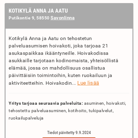
KOTIKYLÄ ANNA JA AATU
Savonlinna
Putikontie 9, 58550
Kotikylä Anna ja Aatu on tehostetun
palveluasumisen hoivakoti, joka tarjoaa 21
asukaspaikkaa ikääntyneille. Hoivakodissa
asukkaille tarjotaan kodinomaista, yhteisöllistä
elämää, jossa on mahdollisuus osallistua
päivittäisiin toimintoihin, kuten ruokailuun ja
Lue lisää
aktiviteetteihin. Hoivakodin...
Yritys tarjoaa seuraavia palveluita:
asuminen, hoivakoti,
tehostettu palveluasuminen, kotihoito, tukipalvelut,
ruokailupalveluja
Tiedot päivitetty 9.9.2024