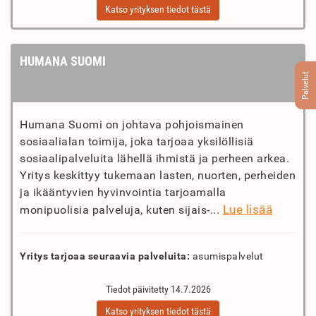
Katso yrityksen tiedot tästä
HUMANA SUOMI
Palvelut
Humana Suomi on johtava pohjoismainen
sosiaalialan toimija, joka tarjoaa yksilöllisiä
sosiaalipalveluita lähellä ihmistä ja perheen arkea.
Yritys keskittyy tukemaan lasten, nuorten, perheiden
ja ikääntyvien hyvinvointia tarjoamalla
Lue lisää
monipuolisia palveluja, kuten sijais-...
Yritys tarjoaa seuraavia palveluita:
asumispalvelut
Tiedot päivitetty 14.7.2026
Katso yrityksen tiedot tästä