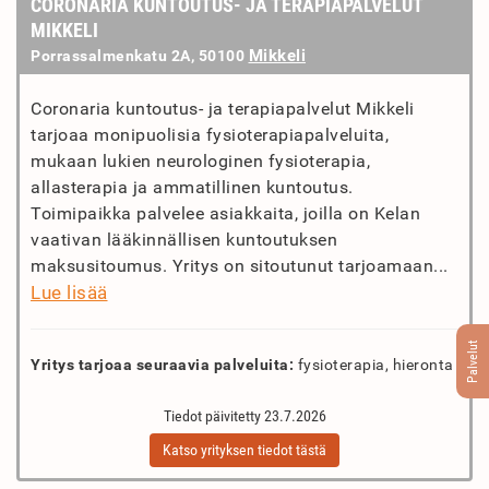
CORONARIA KUNTOUTUS- JA TERAPIAPALVELUT
MIKKELI
Mikkeli
Porrassalmenkatu 2A, 50100
Coronaria kuntoutus- ja terapiapalvelut Mikkeli
tarjoaa monipuolisia fysioterapiapalveluita,
mukaan lukien neurologinen fysioterapia,
allasterapia ja ammatillinen kuntoutus.
Toimipaikka palvelee asiakkaita, joilla on Kelan
vaativan lääkinnällisen kuntoutuksen
maksusitoumus. Yritys on sitoutunut tarjoamaan...
Lue lisää
Palvelut
Yritys tarjoaa seuraavia palveluita:
fysioterapia, hieronta
Tiedot päivitetty 23.7.2026
Katso yrityksen tiedot tästä