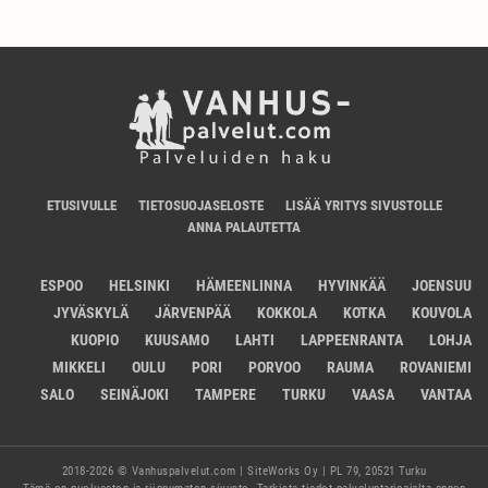
ETUSIVULLE
TIETOSUOJASELOSTE
LISÄÄ YRITYS SIVUSTOLLE
ANNA PALAUTETTA
ESPOO
HELSINKI
HÄMEENLINNA
HYVINKÄÄ
JOENSUU
JYVÄSKYLÄ
JÄRVENPÄÄ
KOKKOLA
KOTKA
KOUVOLA
KUOPIO
KUUSAMO
LAHTI
LAPPEENRANTA
LOHJA
MIKKELI
OULU
PORI
PORVOO
RAUMA
ROVANIEMI
SALO
SEINÄJOKI
TAMPERE
TURKU
VAASA
VANTAA
2018-2026 © Vanhuspalvelut.com | SiteWorks Oy | PL 79, 20521 Turku