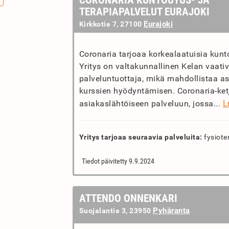
CORONARIA KUNTOUTUS- JA
TERAPIAPALVELUT EURAJOKI
Eurajoki
Kirkkotie 7, 27100
Coronaria tarjoaa korkealaatuisia kunto
Yritys on valtakunnallinen Kelan vaati
palveluntuottaja, mikä mahdollistaa asi
kurssien hyödyntämisen. Coronaria-ketj
L
asiakaslähtöiseen palveluun, jossa...
Yritys tarjoaa seuraavia palveluita:
fysiote
Tiedot päivitetty 9.9.2024
ATTENDO ONNENKARI
Pyhäranta
Suojalantie 3, 23950