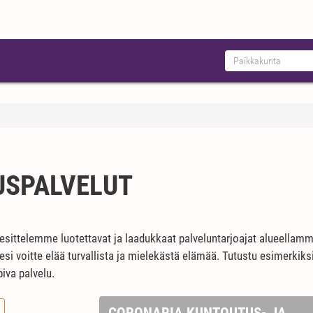
SPALVELUT
 esittelemme luotettavat ja laadukkaat palveluntarjoajat alueella
isesi voitte elää turvallista ja mielekästä elämää. Tutustu esimerkik
piva palvelu.