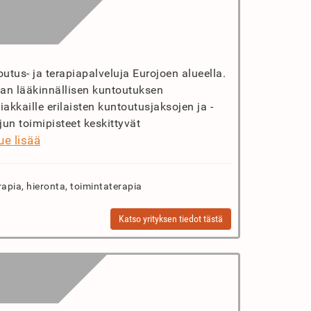
utus- ja terapiapalveluja Eurojoen alueella.
van lääkinnällisen kuntoutuksen
akkaille erilaisten kuntoutusjaksojen ja -
un toimipisteet keskittyvät
ue lisää
rapia, hieronta, toimintaterapia
Katso yrityksen tiedot tästä