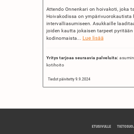
Attendo Onnenkari on hoivakoti, joka t
Hoivakodissa on ympärivuorokautista 
intervalliasumiseen. Asukkaille laadit
joiden kautta jokaisen tarpeet pyritää
Lue lisää
kodinomaista...
Yritys tarjoaa seuraavia palveluita:
asumine
kotihoito
Tiedot päivitetty 9.9.2024
ETUSIVULLE
TIETOSUO