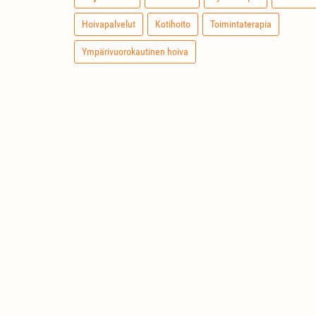
Hoivapalvelut
Kotihoito
Toimintaterapia
Ympärivuorokautinen hoiva