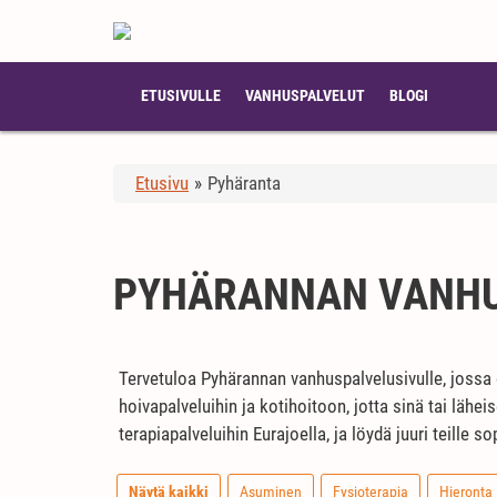
ETUSIVULLE
VANHUSPALVELUT
BLOGI
Etusivu
»
Pyhäranta
PYHÄRANNAN VANHU
Tervetuloa Pyhärannan vanhuspalvelusivulle, jossa
hoivapalveluihin ja kotihoitoon, jotta sinä tai lähe
terapiapalveluihin Eurajoella, ja löydä juuri teille so
Näytä kaikki
Asuminen
Fysioterapia
Hieronta