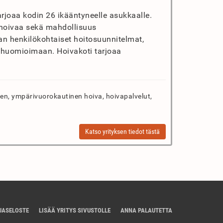
arjoaa kodin 26 ikääntyneelle asukkaalle.
hoivaa sekä mahdollisuus
aan henkilökohtaiset hoitosuunnitelmat,
n huomioimaan. Hoivakoti tarjoaa
n, ympärivuorokautinen hoiva, hoivapalvelut,
Katso yrityksen tiedot tästä
JASELOSTE
LISÄÄ YRITYS SIVUSTOLLE
ANNA PALAUTETTA